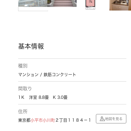
基本情報
種別
マンション / 鉄筋コンクリート
間取り
1Ｋ 洋室 8.8畳 K 3.0畳
住所
地図を見る
東京都
小平市
小川町
２丁目１１８４－１