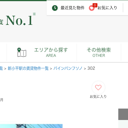
0
最近見た物件
お気に入り
※
エリアから探す
その他検索
AREA
OTHER
覧
>
新小平駅の賃貸物件一覧
>
パインバンフソノ
>
302
お気に入り
ヶ月