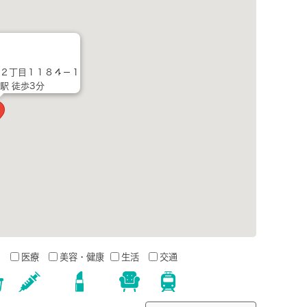
２丁目１１８４－１
駅 徒歩3分
う
医療
美容・健康
生活
交通