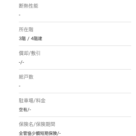
断熱性能
-
所在階
3階 / 4階建
償却/敷引
-/-
総戸数
-
駐車場/料金
空有/-
保険名/保険期間
全管協少額短期保険/-