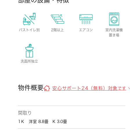
部屋の設備・特徴
バストイレ別
2階以上
エアコン
室内洗濯機
置き場
洗面所独立
物件概要
安心サポート24（無料）対象
です
間取り
1Ｋ 洋室 8.8畳 K 3.0畳