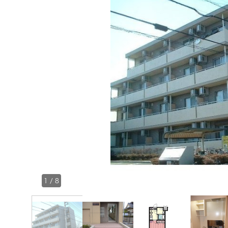
1
/
8