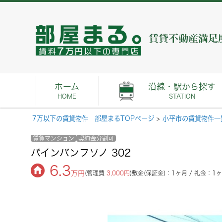
ホーム
沿線・駅から探す
HOME
STATION
7万以下の賃貸物件 部屋まるTOPページ
>
小平市の賃貸物件一
賃貸マンション
契約金分割可
パインバンフソノ 302
6.3
万円
(管理費
3,000円
)
敷金(保証金)：1ヶ月 / 礼金：1