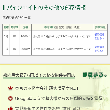
パインエイトのその他の部屋情報
成約済みの物件一覧
階層
間取り
面積
参考賃料
(管理費・敷金・礼金)
詳細情報
部屋情報
1階
1Ｋ
20.00㎡
非公開 ※ご確認いたしますのでお問い合わせください
を見る >
部屋情報
1階
1Ｋ
20.00㎡
非公開 ※ご確認いたしますのでお問い合わせください
を見る >
都内最大級7万円以下の格安物件専門店
東京の不動産会社 顧客満足度No.1
Google口コミでお客様からの圧倒的支持を獲得
首都圏全ての物件をお得に紹介可能