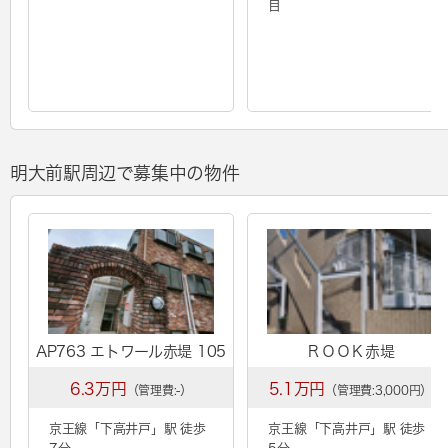
目
明大前駅周辺で募集中の物件
AP763 エトワール赤堤 105
ＲＯＯＫ赤堤
6.3万円
5.1万円
（管理費:-）
（管理費:3,000円）
京王線「
下高井戸
」駅 徒歩
京王線「
下高井戸
」駅 徒歩