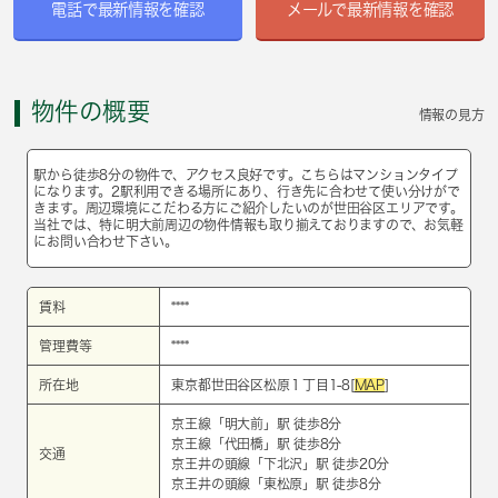
電話で最新情報を確認
メールで最新情報を確認
物件の概要
情報の見方
駅から徒歩8分の物件で、アクセス良好です。こちらはマンションタイプ
になります。2駅利用できる場所にあり、行き先に合わせて使い分けがで
きます。周辺環境にこだわる方にご紹介したいのが世田谷区エリアです。
当社では、特に明大前周辺の物件情報も取り揃えておりますので、お気軽
にお問い合わせ下さい。
賃料
****
管理費等
****
所在地
東京都世田谷区松原１丁目1-8[
MAP
]
京王線
「
明大前
」駅 徒歩8分
京王線
「
代田橋
」駅 徒歩8分
交通
京王井の頭線
「
下北沢
」駅 徒歩20分
京王井の頭線
「
東松原
」駅 徒歩8分