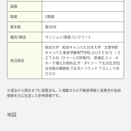
面積
-
階建
2階建
築年数
築39年
種別/構造
マンション/鉄筋コンクリート
明治大学 和泉キャンパス,日本大学 文理学部
キャンパス,東放学園専門学校,ＱＵＥＥＮ’Ｓ ＩＳ
ＥＴＡＮ（クイーンズ伊勢丹） 笹塚店,ドン・キ
周辺施設
ホーテ環七方南町店,ザ・ダイソー 下北沢店,世田
谷羽根木郵便局,下北沢トリウッド ＴＯＬＬＹＷ
ＯＯＤ
※過去から現在までに部屋まる。に掲載された不動産情報と提携先の地図
情報を元に生成した参考情報です。
地図