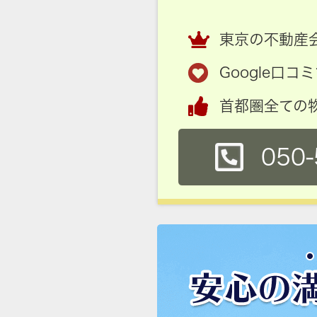
東京の不動産会
Google口
首都圏全ての
050-