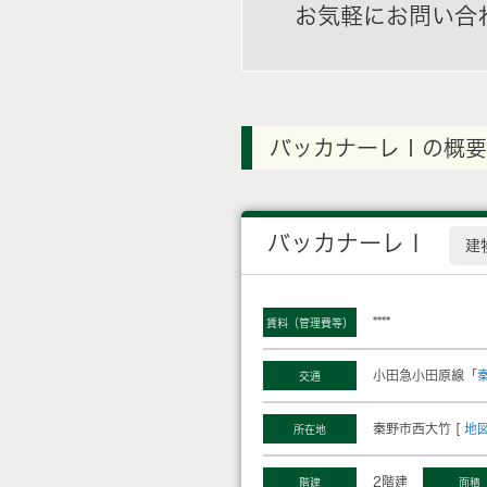
お気軽にお問い合
バッカナーレⅠの概要
バッカナーレⅠ
建
****
賃料（管理費等）
小田急小田原線「
交通
秦野市西大竹 [
地
所在地
2階建
階建
面積