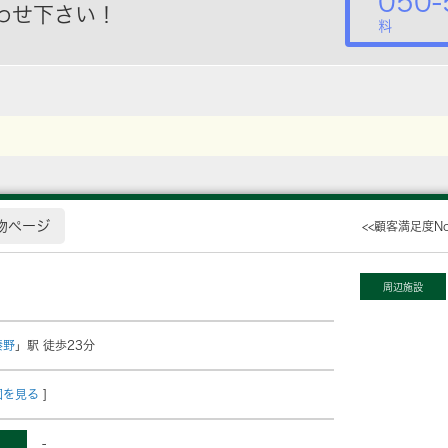
050-
わせ下さい！
料
物ページ
<<顧客満足度N
周辺施設
秦野
」駅 徒歩23分
図を見る
]
-