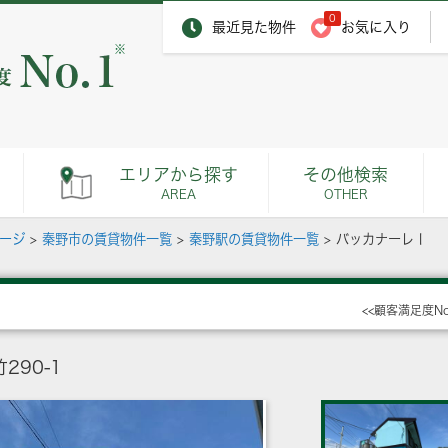
0
最近見た物件
お気に入り
※
エリアから探す
その他検索
AREA
OTHER
ページ
>
秦野市の賃貸物件一覧
>
秦野駅の賃貸物件一覧
>
バッカナーレⅠ
<<顧客満足度N
90-1