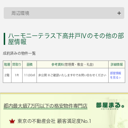
周辺環境
ハーモニーテラス下高井戸Ⅳのその他の部
屋情報
成約済みの物件一覧
階層
間取り
面積
参考賃料
(管理費・敷金・礼金)
詳細情報
部屋情報
2階
1Ｒ
11.00㎡
非公開 ※ご確認いたしますのでお問い合わせください
を見る >
都内最大級7万円以下の格安物件専門店
東京の不動産会社 顧客満足度No.1