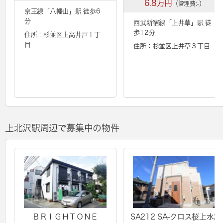
6.8万円
（管理費:-）
京王線「
八幡山
」駅 徒歩6
分
西武新宿線「
上井草
」駅 徒
歩12分
住所：杉並区上高井戸１丁
目
住所：杉並区上井草３丁目
上北沢駅周辺で募集中の物件
ＢＲＩＧＨＴＯＮＥ
SA212 SA-クロス桜上水2