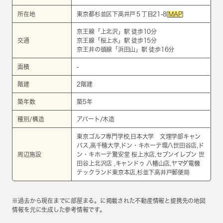
所在地
東京都杉並区下高井戸５丁目21-8[
MAP
]
京王線
「
上北沢
」駅 徒歩10分
交通
京王線
「
桜上水
」駅 徒歩15分
京王井の頭線
「
浜田山
」駅 徒歩16分
面積
-
階建
2階建
築年数
築5年
種別/構造
アパート/木造
東京ゴルフ専門学校,日本大学 文理学部キャン
パス,高千穂大学,ドン・キホーテ環八世田谷店,ド
周辺施設
ン・キホーテ驚安堂 桜上水店,セブンイレブン 世
田谷上北沢店 ,キャンドゥ 八幡山店,ヤマダ電機
テックランド東京本店,杉並下高井戸郵便局
※過去から現在までに部屋まる。に掲載された不動産情報と提携先の地図
情報を元に生成した参考情報です。