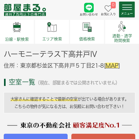
0
お気に入り
お問い合わせ
通勤・通学
価格検索
エリア検索
沿線・駅検索
時間検索
ハーモニーテラス下高井戸Ⅳ
住所：東京都杉並区下高井戸５丁目21-8[
MAP
]
空室一覧
（現在、部屋まるでは公開されていません）
大家さんに確認することで最新の空室
が出ている場合があります。
こちらの物件が気になる方は、お気軽にお問い合わせ下さい！