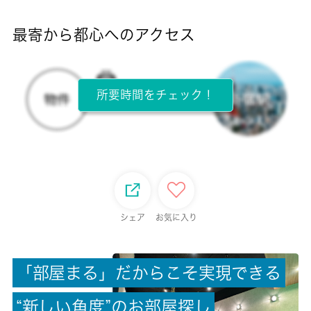
-
最寄から都心へのアクセス
目安光熱費
-
所要時間をチェック！
所在階
3階 / 5階建
面積
16.20㎡
保証金
シェア
お気に入り
-
「
部
屋
ま
る
」
だ
か
ら
こ
そ
実
現
で
き
る
償却/敷引
-/-
“
新
し
い
角
度
”
の
お
部
屋
探
し