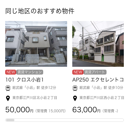
い住環境をお探しなら、西葛西駅近くでお求めください。いつで
同じ地区のおすすめ物件
も 城南コミュニティまでお気軽にお問い合わせください。
NEW
賃貸マンション
NEW
賃貸アパート
101 クロス小岩1
総武線「
小岩
」駅 徒歩12分
総武線「
小岩
」駅 徒歩10分
東京都江戸川区北小岩２丁目
東京都江戸川区西小岩２丁目
50,000
63,000
円
（管理費 15,000円）
円
（管理費 -）