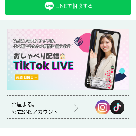
LINEで相談する
保証人代行
必加入
保証会社詳細
-
賃貸区分/契約期間
定期借家権/2年
取引形態
仲介
部屋まる。
備考
公式SNSアカウント
知らない人が玄関前まで来ることが減るので防犯対策につながる
オートロック機能があります。電車移動の多い方に嬉しい駅から
徒歩9分の物件です。家具家電付きのマンションです。オシャレ
なワンルームでの一人暮らしはとても快適です。江戸川区で新し