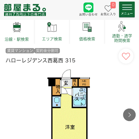
0
お気に入り
お問い合わせ
通勤・通学
価格検索
エリア検索
沿線・駅検索
時間検索
賃貸マンション
契約金分割可
ハローレジデンス西葛西 315