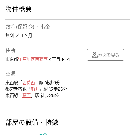
物件概要
敷金(保証金)・礼金
無料 ／ 1ヶ月
住所
地図を見る
東京都
江戸川区
西葛西
２丁目8-14
交通
東西線「
西葛西
」駅 徒歩9分
都営新宿線「
船堀
」駅 徒歩26分
東西線「
葛西
」駅 徒歩26分
部屋の設備・特徴