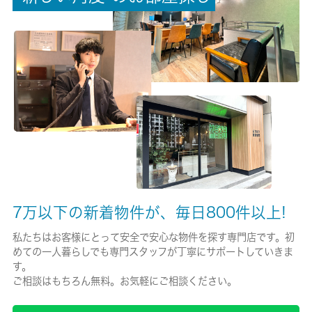
権利金/雑費
-/-
総戸数
65戸
現状/入居可能日
空家/即時
駐車場/料金
-/-
7万以下の新着物件が、毎日800件以上!
保険加入/料金
私たちはお客様にとって安全で安心な物件を探す専門店です。初
めての一人暮らしでも専門スタッフが丁寧にサポートしていきま
有/-
す。
ご相談はもちろん無料。お気軽にご相談ください。
保険名/保険期間
SBI日本少額短期保険(月額800円)/-