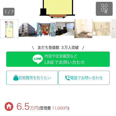
1
/
7
一覧
\ 友だち登録数 ３万人突破 /
内見や空室確認など
LINEでお問い合わせ
初期費用を知りたい
電話でお問い合わせ
6.5
万円
(管理費
11,000円
)