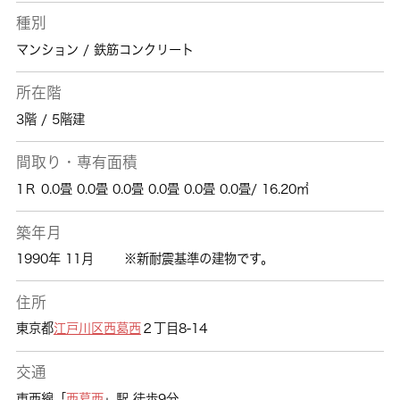
種別
マンション / 鉄筋コンクリート
所在階
3階 / 5階建
間取り・専有面積
1Ｒ 0.0畳 0.0畳 0.0畳 0.0畳 0.0畳 0.0畳/ 16.20㎡
築年月
1990年 11月
※新耐震基準の建物です。
住所
東京都
江戸川区
西葛西
２丁目8-14
交通
東西線「
西葛西
」駅 徒歩9分