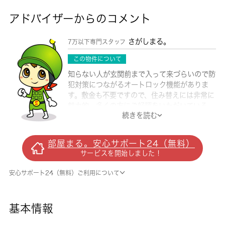
アドバイザーからのコメント
さがしまる。
7万以下専門スタッフ
この物件について
知らない人が玄関前まで入って来づらいので防
犯対策につながるオートロック機能がありま
す。敷金も不要ですので、住み替えには非常に
魅力的。多くの方にご好評をいただいている、
続きを読む
清潔感のある賃貸物件です。駅から徒歩9分の
物件で、アクセス良好です。家賃を10万円以下
に抑えることができます。より多くの不動産情
部屋まる。安心サポート24（無料）
報をお求めなら、まずは 城南コミュニティま
サービスを開始しました！
でご連絡ください。当社では、西葛西を中心に
多種多様な不動産情報を取り扱っております。
安心サポート24（無料）ご利用について
基本情報