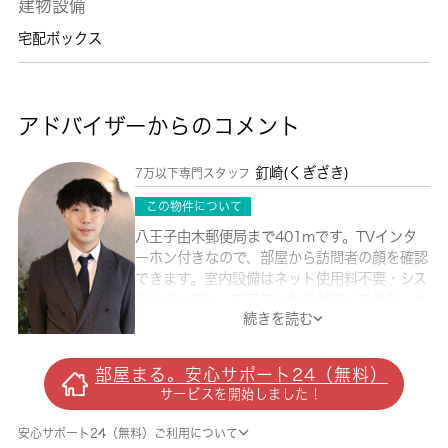
建物設備
宅配ボックス
アドバイザーからのコメント
釘崎(くぎざき)
7万以下専門スタッフ
この物件について
八王子由木郵便局まで401mです。TVインタ
ーホン付きなので、部屋から訪問者の顔を確認
できます。室内設備はネット使用料不要・シス
テムキッチン・エアコンなどが揃っており、と
続きを読む
ても充実しています。こちらの物件は閑静な住
宅地にあります。ワンルームのお部屋ならでは
の快適で楽しい生活ができます。お家の中でパ
部屋まる。安心サポート24（無料）
ソコンを快適に使える光回線を導入していま
サービスを開始しました！
す。どういった生活を送りたいか。それも住ま
い選びでは必要な要素です。新しい住まいでの
安心サポート24（無料）ご利用について
快適な生活を、当社スタッフがお手伝い致しま