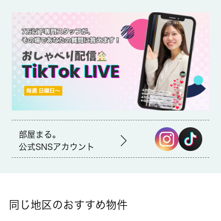
薬や日用品を買うのに便利なクリエイトSD(エス・ディー) 八王
子越野店まで、481mです。室内設備はシステムキッチン・ネッ
ト使用料不要・エアコンなどが揃っているので、快適に過ごしや
すいお部屋になります。こちらのアパートは閑静な住宅地にあり
ます。八王子市で賃貸住宅を借りるなら、京王相模原線京王堀之
内周辺をご検討ください。 城南コミュニティがお手伝いいたし
ます。
部屋まる。
公式SNSアカウント
同じ地区のおすすめ物件