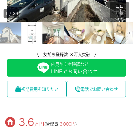
1
/
29
一覧
\ 友だち登録数 ３万人突破 /
内見や空室確認など
LINEでお問い合わせ
初期費用を知りたい
電話でお問い合わせ
3.6
万円
(管理費
3,000円
)