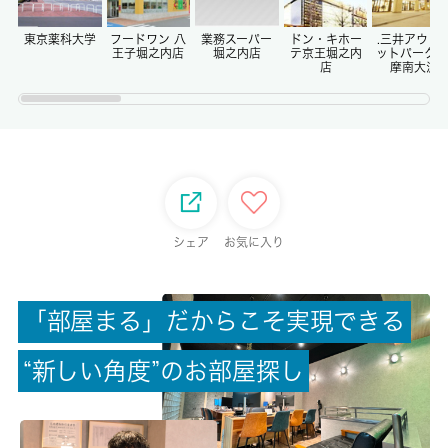
償却/敷引
-/-
東京薬科大学
フードワン 八
業務スーパー
ドン・キホー
.三井アウト
王子堀之内店
堀之内店
テ京王堀之内
ットパーク 
店
摩南大沢
権利金/雑費
-/-
総戸数
-
シェア
お気に入り
現状/入居可能日
空家/即時
「
部
屋
ま
る
」
だ
か
ら
こ
そ
実
現
で
き
る
駐車場/料金
空有/5500円
“
新
し
い
角
度
”
の
お
部
屋
探
し
保険加入/料金
有/18000円