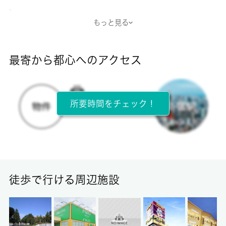
-
もっと見る
断熱性能
-
最寄から都心へのアクセス
目安光熱費
-
所要時間をチェック！
所在階
2階 / 2階建
面積
14.50㎡
徒歩で行ける周辺施設
保証金
-