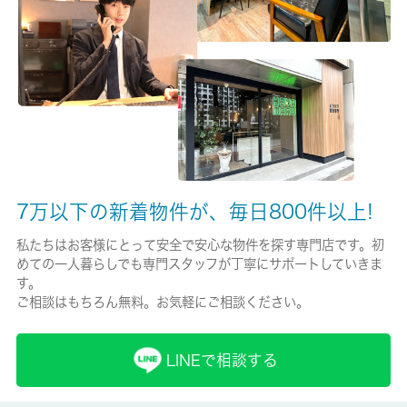
保険名/保険期間
-/2年
保証人代行
必加入
保証会社詳細
賃料総額１００％必要【月額保証料１．５～２％】審査状況によ
7万以下の新着物件が、毎日800件以上!
ります
私たちはお客様にとって安全で安心な物件を探す専門店です。初
賃貸区分/契約期間
めての一人暮らしでも専門スタッフが丁寧にサポートしていきま
す。
一般/2年
ご相談はもちろん無料。お気軽にご相談ください。
取引形態
仲介
LINEで相談する
備考