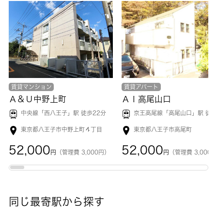
賃貸マンション
賃貸アパート
Ａ＆Ｕ中野上町
ＡＩ高尾山口
中央線「
西八王子
」駅 徒歩22分
京王高尾線「
高尾山口
」駅 徒歩1
東京都八王子市中野上町４丁目
東京都八王子市高尾町
52,000
52,000
円
（管理費 3,000円）
円
（管理費 3,000
同じ最寄駅から探す