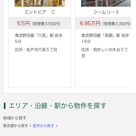
エントピア Ｃ
シームリーⅡ
5万円
6.95万円
（管理費:3,500円）
（管理費:2,300円）
東武野田線「
六実
」駅 徒歩
東武野田線「
高柳
」駅 徒歩
5分
16分
住所：松戸市六実５丁目
住所：柏市しいの木台５丁
目
エリア・沿線・駅から物件を探す
地域から探す
東京都から探す
柏市から探す