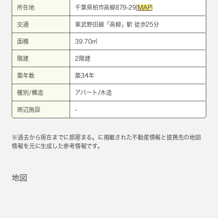
所在地
千葉県柏市高柳879-29[
MAP
]
交通
東武野田線
「
高柳
」駅 徒歩25分
面積
39.70㎡
階建
2階建
築年数
築34年
種別/構造
アパート/木造
周辺施設
-
※過去から現在までに部屋まる。に掲載された不動産情報と提携先の地図
情報を元に生成した参考情報です。
地図