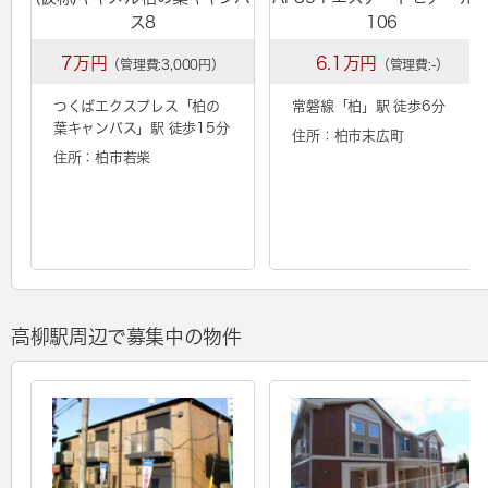
ス8
106
7万円
6.1万円
（管理費:3,000円）
（管理費:-）
つくばエクスプレス「
柏の
常磐線「
柏
」駅 徒歩6分
葉キャンパス
」駅 徒歩15分
住所：柏市末広町
住所：柏市若柴
高柳駅周辺で募集中の物件