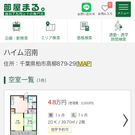
0
お気に入り
お問い合わせ
通勤・通学
価格検索
エリア検索
沿線・駅検索
時間検索
ハイム沼南
住所：千葉県柏市高柳879-29[
MAP
]
空室一覧
（1件）
4.8
万円
(管理費：2,000円)
敷
1ヶ月
礼
1ヶ月
2ＤＫ / 39.70㎡ / 2階
見学予約可