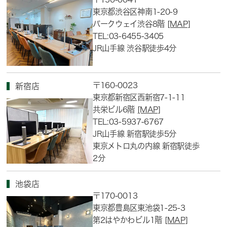
東京都渋谷区神南1-20-9
パークウェイ渋谷8階
[MAP]
TEL:03-6455-3405
JR山手線 渋谷駅徒歩4分
〒160-0023
新宿店
東京都新宿区西新宿7-1-11
共栄ビル6階
[MAP]
TEL:03-5937-6767
JR山手線 新宿駅徒歩5分
東京メトロ丸の内線 新宿駅徒歩
2分
池袋店
〒170-0013
東京都豊島区東池袋1-25-3
第2はやかわビル1階
[MAP]