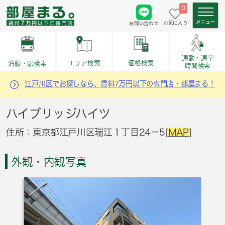
0
お気に入り
お問い合わせ
通勤・通学
価格検索
エリア検索
沿線・駅検索
時間検索
江戸川区でお探しなら、賃料7万円以下の専門店・部屋まる！
ハイブリッジハイツ
住所：東京都江戸川区瑞江１丁目24－5[
MAP
]
外観・内観写真