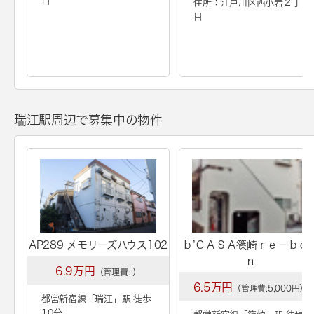
目
住所：江戸川区西小岩２丁
目
瑞江駅周辺で募集中の物件
AP289 メモリーズハウス102
ｂ’ＣＡＳＡ篠崎ｒｅ－ｂｏ
ｎ
6.9万円
（管理費:-）
6.5万円
（管理費:5,000円）
都営新宿線「
瑞江
」駅 徒歩
10分