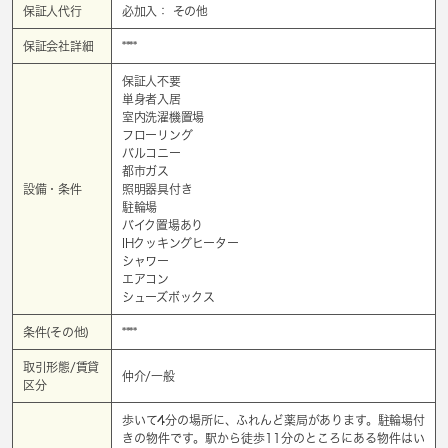
保証人代行
必加入： その他
保証会社詳細
****
保証人不要
単身者入居
室内洗濯機置場
フローリング
バルコニー
都市ガス
設備・条件
照明器具付き
駐輪場
バイク置場あり
IHクッキングヒーター
シャワー
エアコン
シューズボックス
条件(その他)
****
取引形態/賃貸
仲介/一般
区分
歩いて4分の場所に、ふれんど薬局があります。駐輪場付
きの物件です。駅から徒歩11分のところにある物件はい