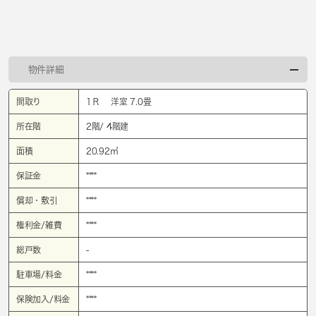
物件詳細
間取り
1Ｒ 洋室 7.0畳
所在階
2階/ 4階建
面積
20.92㎡
保証金
****
償却・敷引
****
権利金/雑費
****
総戸数
-
駐車場/料金
****
保険加入/料金
****