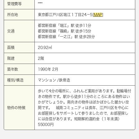
管理費等
****
所在地
東京都江戸川区瑞江１丁目24－5[
MAP
]
都営新宿線「
瑞江
」駅 徒歩11分
交通
都営新宿線「
篠崎
」駅 徒歩15分
都営新宿線「
一之江
」駅 徒歩28分
面積
20.92㎡
階建
2階
築年数
1990年 2月
種別/構造
マンション /鉄骨造
歩いて4分の場所に、ふれんど薬局があります。駐輪場付
きの物件です。駅から徒歩11分のところにある物件はい
かがでしょうか。南向きの物件はぽかぽかした暖かい空
物件の特徴
間です。 城南コミュニティは長年、江戸川区を中心に
お部屋探しをサポートして参りましたので、お部屋探し
には自信があります。短期解約違約金（１年未満）
55000円