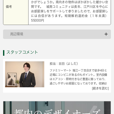
かがでしょうか。南向きの物件はぽかぽかした暖かい空
備考
間です。 城南コミュニティは長年、江戸川区を中心に
お部屋探しをサポートして参りましたので、お部屋探し
には自信があります。短期解約違約金（１年未満）
55000円
周辺環境
スタッフコメント
担当：吉田（よしだ）
ファミリーマート 瑞江一丁目店まで徒歩4分と
近場にコンビニがあるのもポイント。室内設備
はエアコン・照明付きなど豊富に揃っており、
過ごしやすいお部屋になっております。収納は
クロゼット・シューズボックスなど豊富なの
[続きを読む]
で、広々と空間を利用することも可能です。実
際に部屋を確認して納得の新居選びを。空き部
屋であれば入居までスムーズです。初期費用を
抑えられる敷金不要の物件です。江戸川区の住
まい探しを 城南コミュニティにお手伝いさせ
てください。多種多様な賃貸情報を取り扱って