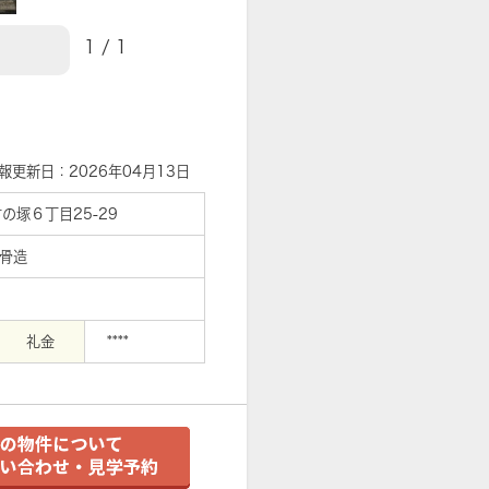
1
/
1
【外観】
報更新日：2026年04月13日
の塚６丁目25-29
鉄骨造
礼金
****