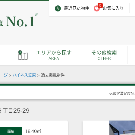
0
最近見た物件
お気に入り
※
エリアから探す
その他検索
AREA
OTHER
ページ
>
ハイネス笠原
>
過去掲載物件
<<顧客満足度N
丁目25-29
18.40㎡
面積