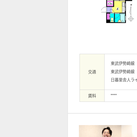
【外観】
東武伊勢崎線
東武伊勢崎線
交通
日暮里舎人ラ
賃料
****