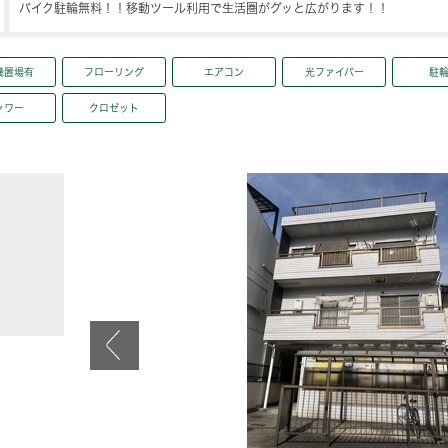
バイク駐輪無料！！移動ツール利用で生活圏がグッと広がります！！
機置場有
フローリング
エアコン
光ファイバー
駐
ャワー
クロゼット