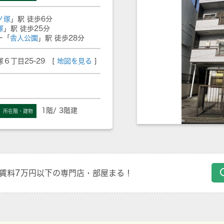
ノ塚
」駅 徒歩6分
塚
」駅 徒歩25分
ー「
舎人公園
」駅 徒歩28分
６丁目25-29 [
地図を見る
]
1階/ 3階建
所在階・建物
賃料7万円以下の専門店・部屋まる！