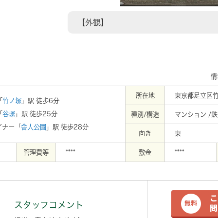
【外観】
情
所在地
東京都足立区竹
「
竹ノ塚
」駅 徒歩6分
「
谷塚
」駅 徒歩25分
種別/構造
マンション /
イナー「
舎人公園
」駅 徒歩28分
向き
東
管理費等
****
敷金
****
スタッフコメント