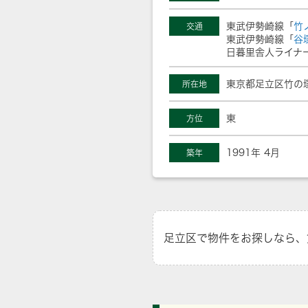
東武伊勢崎線「
竹
交通
東武伊勢崎線「
谷
日暮里舎人ライナ
東京都足立区竹の塚
所在地
東
方位
1991年 4月
築年
足立区で物件をお探しなら、