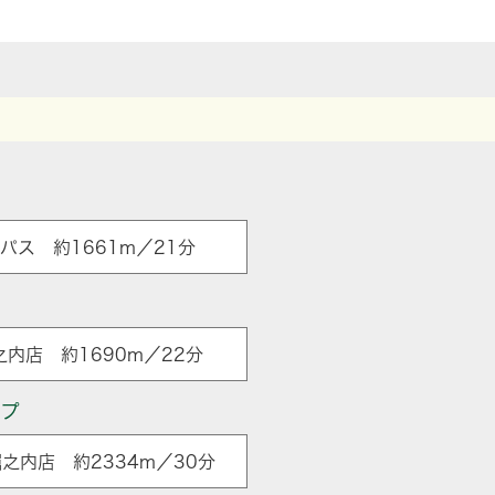
パス 約1661m／21分
内店 約1690m／22分
ップ
之内店 約2334m／30分