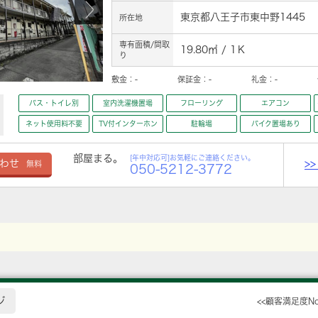
東京都八王子市東中野1445
所在地
専有面積/間取
19.80㎡ / 1Ｋ
り
敷金：
-
保証金：
-
礼金：
-
バス・トイレ別
室内洗濯機置場
フローリング
エアコン
ネット使用料不要
TV付インターホン
駐輪場
バイク置場あり
部屋まる。
[年中対応可]お気軽にご連絡ください。
>
わせ
無料
050-5212-3772
ジ
<<顧客満足度N