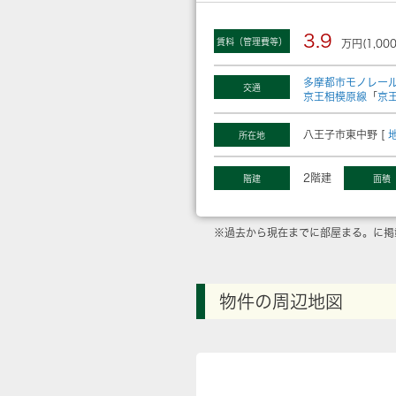
3.9
賃料（管理費等）
万円(1,00
多摩都市モノレー
交通
京王相模原線
「
京
八王子市東中野 [
所在地
2階建
階建
面積
※過去から現在までに部屋まる。に掲
物件の周辺地図