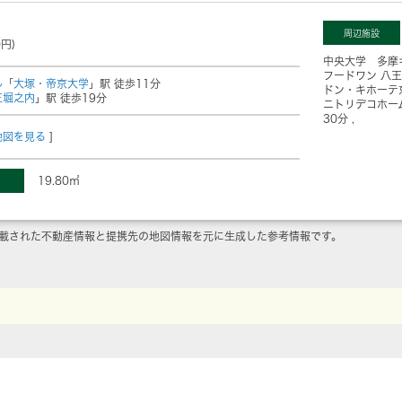
周辺施設
0円)
中央大学 多摩
フードワン 八
ル
「
大塚・帝京大学
」駅 徒歩11分
ドン・キホーテ
王堀之内
」駅 徒歩19分
ニトリデコホー
30分
地図を見る
]
19.80㎡
載された不動産情報と提携先の地図情報を元に生成した参考情報です。