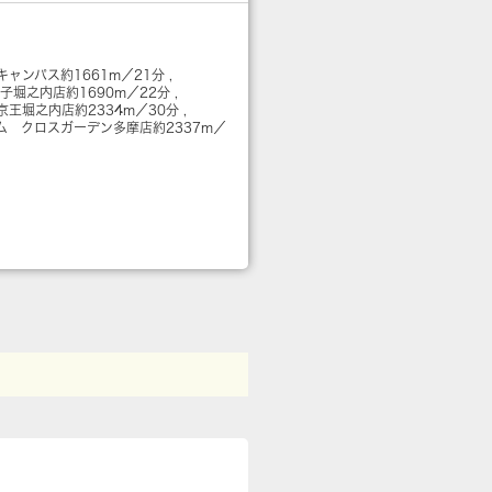
キャンパス
約1661m／21分
王子堀之内店
約1690m／22分
京王堀之内店
約2334m／30分
ム クロスガーデン多摩店
約2337m／