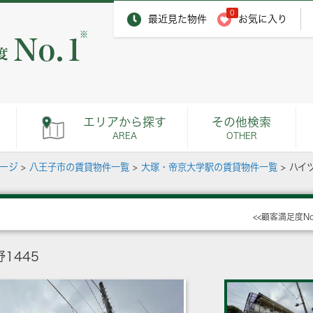
0
最近見た物件
お気に入り
※
エリアから探す
その他検索
AREA
OTHER
ページ
>
八王子市の賃貸物件一覧
>
大塚・帝京大学駅の賃貸物件一覧
>
ハイ
<<顧客満足度N
1445