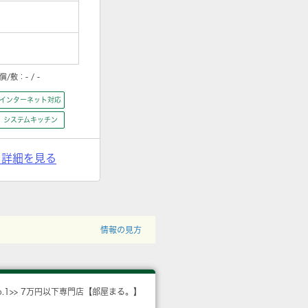
償/敷：
- / -
インターネット対応
システムキッチン
> 詳細を見る
情報の見方
o.1>> 7万円以下専門店【部屋まる。】