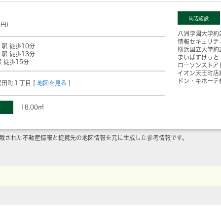
周辺施設
0円)
八洲学園大学
約
情報セキュリテ
」駅 徒歩10分
横浜国立大学
約
」駅 徒歩13分
まいばすけっと
 徒歩15分
ローソンストア1
イオン天王町店
ドン・キホーテ
田町１丁目 [
地図を見る
]
18.00㎡
載された不動産情報と提携先の地図情報を元に生成した参考情報です。