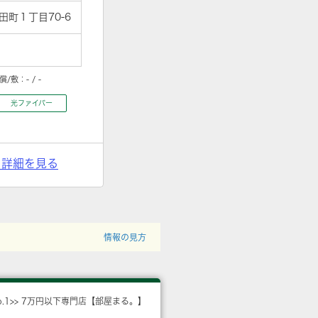
町１丁目70-6
償/敷：
- / -
光ファイバー
> 詳細を見る
情報の見方
o.1>> 7万円以下専門店【部屋まる。】