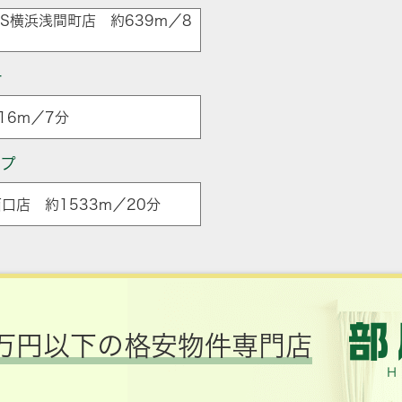
LS横浜浅間町店 約639m／8
ー
16m／7分
ップ
口店 約1533m／20分
万円以下の格安物件専門店