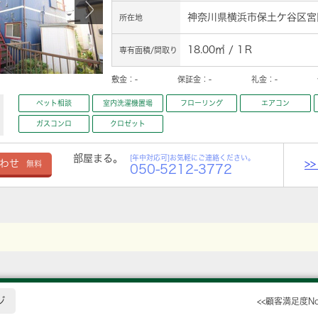
神奈川県横浜市保土ケ谷区宮田
所在地
18.00㎡ / 1Ｒ
専有面積/間取り
敷金：
-
保証金：
-
礼金：
-
ペット相談
室内洗濯機置場
フローリング
エアコン
ガスコンロ
クロゼット
部屋まる。
[年中対応可]お気軽にご連絡ください。
>
わせ
無料
050-5212-3772
ジ
<<顧客満足度N