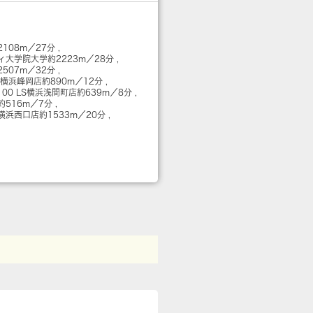
2108m／27分
ィ大学院大学
約2223m／28分
2507m／32分
 横浜峰岡店
約890m／12分
00 LS横浜浅間町店
約639m／8分
約516m／7分
横浜西口店
約1533m／20分