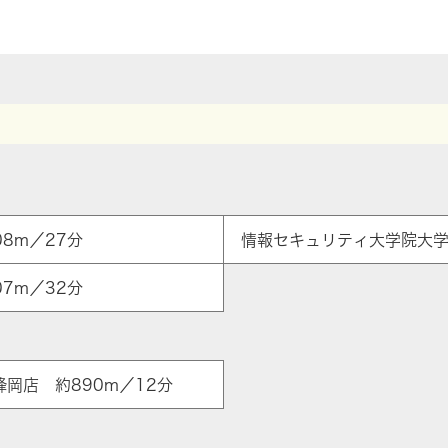
8m／27分
情報セキュリティ大学院大学 
7m／32分
峰岡店 約890m／12分
ア