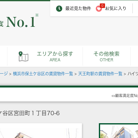
0
最近見た物件
お気に入り
※
エリアから探す
その他検索
AREA
OTHER
ページ
>
横浜市保土ケ谷区の賃貸物件一覧
>
天王町駅の賃貸物件一覧
>
ハイ
<<顧客満足度N
谷区宮田町１丁目70-6