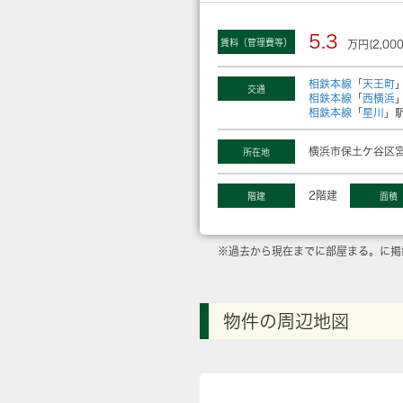
5.3
賃料（管理費等）
万円(2,00
相鉄本線
「
天王町
交通
相鉄本線
「
西横浜
相鉄本線
「
星川
」駅
横浜市保土ケ谷区宮
所在地
2階建
階建
面積
※過去から現在までに部屋まる。に掲
物件の周辺地図