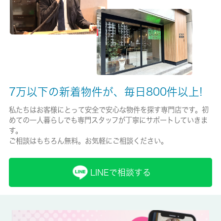
チャブ保険/2年
保証人代行
必加入
保証会社詳細
日本セイフティー契約時賃料の５０％ 翌年以降年１００００円
7万以下の新着物件が、毎日800件以上!
賃貸区分/契約期間
私たちはお客様にとって安全で安心な物件を探す専門店です。初
めての一人暮らしでも専門スタッフが丁寧にサポートしていきま
一般/2年
す。
ご相談はもちろん無料。お気軽にご相談ください。
取引形態
仲介
LINEで相談する
備考
室内設備はエアコン・ロフトなど充実した設備を備え付けていま
す。魅力も多い賃貸物件はいかがでしょうか。空家ですのでお早
めのお引越しが可能です。アパートタイプのお部屋です。クロー