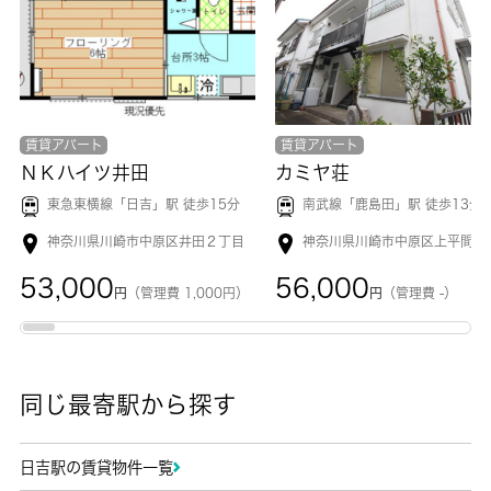
賃貸アパート
賃貸アパート
ＮＫハイツ井田
カミヤ荘
東急東横線「
日吉
」駅 徒歩15分
南武線「
鹿島田
」駅 徒歩13分
神奈川県川崎市中原区井田２丁目
神奈川県川崎市中原区上平間
53,000
56,000
円
（管理費 1,000円）
円
（管理費 -）
同じ最寄駅から探す
日吉駅の賃貸物件一覧