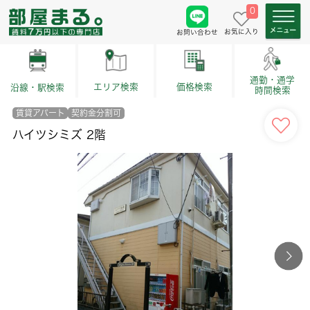
0
お気に入り
お問い合わせ
通勤・通学
価格検索
エリア検索
沿線・駅検索
時間検索
賃貸アパート
契約金分割可
ハイツシミズ 2階