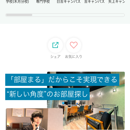
学校(木月分校)
専門学校
日吉キャンパス
吉キャンパス
矢上キャンパ
権利金/雑費
-/-
総戸数
-
シェア
お気に入り
現状/入居可能日
空家/即時
「
部
屋
ま
る
」
だ
か
ら
こ
そ
実
現
で
き
る
駐車場/料金
-/-
“
新
し
い
角
度
”
の
お
部
屋
探
し
保険加入/料金
有/22000円
保険名/保険期間