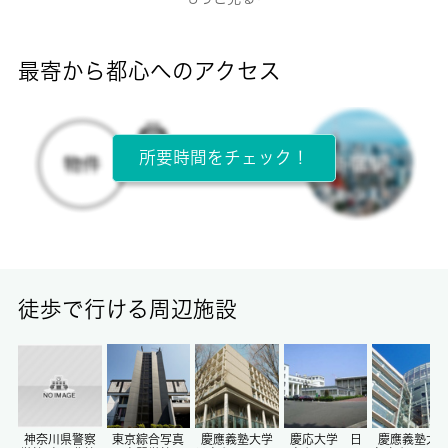
断熱性能
-
最寄から都心へのアクセス
目安光熱費
-
所要時間をチェック！
所在階
2階 / 2階建
面積
17.00㎡
徒歩で行ける周辺施設
保証金
-
償却/敷引
-/-
神奈川県警察
東京綜合写真
慶應義塾大学
慶応大学 日
慶應義塾大