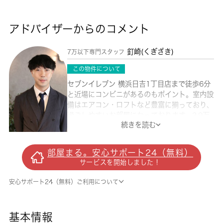
アドバイザーからのコメント
釘崎(くぎざき)
7万以下専門スタッフ
この物件について
セブンイレブン 横浜日吉1丁目店まで徒歩6分
と近場にコンビニがあるのもポイント。室内設
備はエアコン・ロフトなど豊富に揃っており、
過ごしやすいお部屋になっております。3.9万
続きを読む
円のお住まいで、新しい生活を始めてみるのは
いかがでしょうか。こちらの物件はアパートで
す。魅力も多い賃貸物件はいかがでしょうか。
部屋まる。安心サポート24（無料）
川崎市中原区エリアで賃貸情報をお探しになる
サービスを開始しました！
なら、ぜひ当社にお任せ下さい。快適な暮らし
ができるよう、しっかりとサポート致しますの
安心サポート24（無料）ご利用について
でお気軽にご連絡下さい。
基本情報