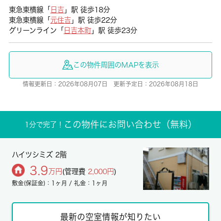
東急東横線「
日吉
」駅 徒歩18分
東急東横線「
元住吉
」駅 徒歩22分
グリーンライン「
日吉本町
」駅 徒歩23分
この物件周囲のMAPを表示
情報更新日：2026年08月07日 更新予定日：2026年08月18日
この物件にお問い合わせ（無料）
1分で完了！
ハイツシミズ 2階
3.9
万円
(管理費
2,000円
)
敷金(保証金)：1ヶ月 / 礼金：1ヶ月
最新の空室情報が知りたい