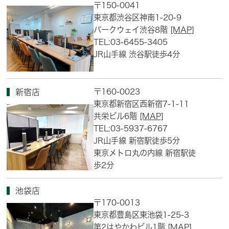
〒150-0041
東京都渋谷区神南1-20-9
パークウェイ渋谷8階
[MAP]
TEL:03-6455-3405
JR山手線 渋谷駅徒歩4分
〒160-0023
新宿店
東京都新宿区西新宿7-1-11
共栄ビル6階
[MAP]
TEL:03-5937-6767
JR山手線 新宿駅徒歩5分
東京メトロ丸の内線 新宿駅徒
歩2分
池袋店
〒170-0013
東京都豊島区東池袋1-25-3
第2はやかわビル1階
[MAP]