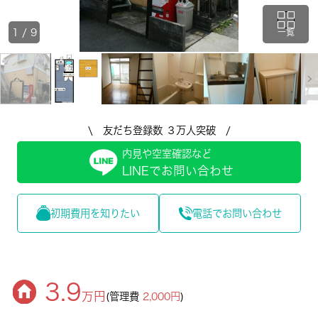
1
/
9
一覧
\ 友だち登録数 ３万人突破 /
内見や空室確認など
LINEでお問い合わせ
初期費用を知りたい
電話でお問い合わせ
3.9
万円
(管理費
2,000円
)