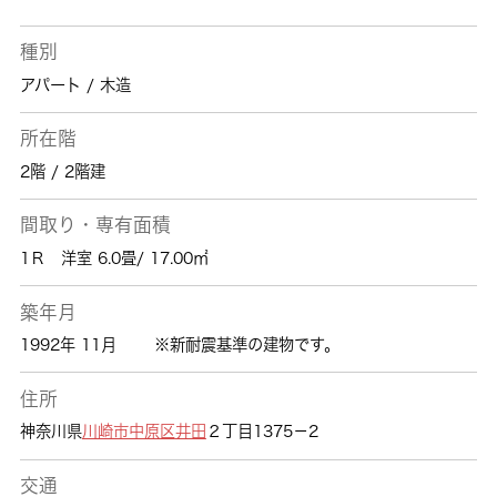
種別
アパート / 木造
所在階
2階 / 2階建
間取り・専有面積
1Ｒ 洋室 6.0畳/ 17.00㎡
築年月
1992年 11月
※新耐震基準の建物です。
住所
神奈川県
川崎市中原区
井田
２丁目1375－2
交通