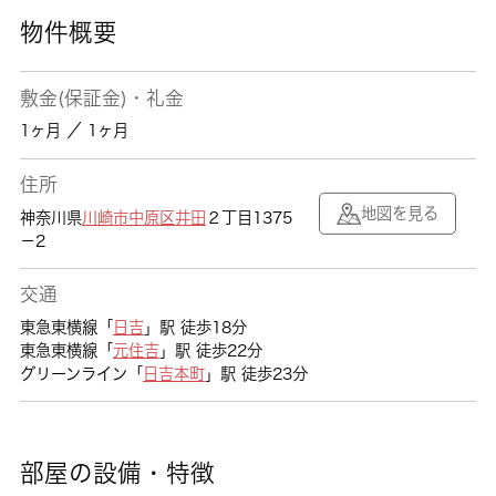
物件概要
敷金(保証金)・礼金
1ヶ月 ／ 1ヶ月
住所
地図を見る
神奈川県
川崎市中原区
井田
２丁目1375
－2
交通
東急東横線「
日吉
」駅 徒歩18分
東急東横線「
元住吉
」駅 徒歩22分
グリーンライン「
日吉本町
」駅 徒歩23分
部屋の設備・特徴