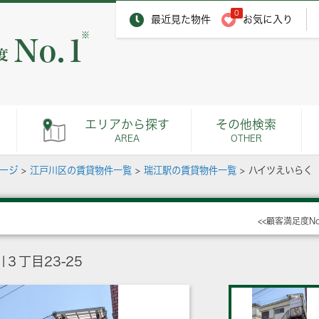
0
最近見た物件
お気に入り
※
エリアから探す
その他検索
AREA
OTHER
ページ
>
江戸川区の賃貸物件一覧
>
瑞江駅の賃貸物件一覧
>
ハイツえいらく
<<顧客満足度N
３丁目23-25