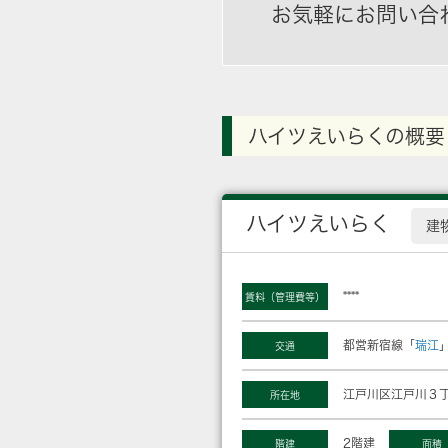
お気軽にお問い合
ハイツえいらくの概要
ハイツえいらく
建
****
賃料（管理費等）
都営新宿線「
瑞江
交通
江戸川区江戸川３丁
所在地
2階建
階建
面積