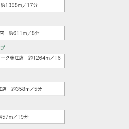
約1355m／17分
店 約611m／8分
ップ
ーク瑞江店 約1264m／16
江店 約358m／5分
57m／19分