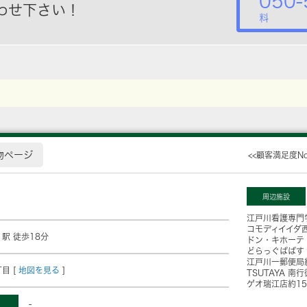
050-
わせ下さい！
料
物ページ
<<顧客満足度N
周辺施設
江戸川看護専門
コモディイイダ
」駅 徒歩18分
ドン・キホーテ
どらっぐぱぱす
江戸川一郵便局
目 [
地図を見る
]
TSUTAYA 南
ゲオ瑞江店
約1
-