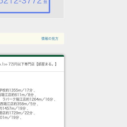
5212-3772
無
情報の見方
o.1>> 7万円以下専門店【部屋まる。】
学校
約1355m／17分
西瑞江店
約611m／8分
 ラパーク瑞江店
約1264m／16分
 西瑞江店
約358m／5分
約1457m／19分
行徳店
約1729m／22分
501m／19分