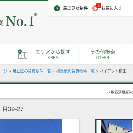
0
最近見た物件
お気に入り
※
エリアから探す
その他検索
AREA
OTHER
ページ
>
足立区の賃貸物件一覧
>
梅島駅の賃貸物件一覧
>
ハイアット梅田
<<顧客満足度N
39-27