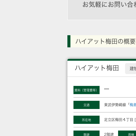
お気軽にお問い合
ハイアット梅田の概要
ハイアット梅田
建
****
賃料（管理費等）
東武伊勢崎線「
梅
交通
足立区梅田４丁目 [
所在地
2階建
階建
面積