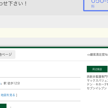
050-
わせ下さい！
料
物ページ
<<顧客満足度N
周辺施設
西新井看護専門
マックスバリュ
島
」駅 徒歩12分
ドン・キホーテ
セブンイレブン
地図を見る
]
-