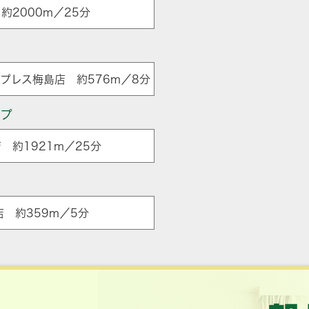
約2000m／25分
プレス梅島店 約576m／8分
ップ
 約1921m／25分
ア
 約359m／5分