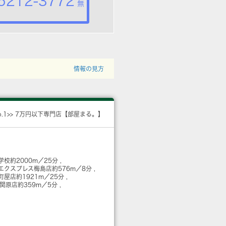
5212-3772
無
情報の見方
o.1>> 7万円以下専門店【部屋まる。】
学校
約2000m／25分
エクスプレス梅島店
約576m／8分
町屋店
約1921m／25分
 関原店
約359m／5分