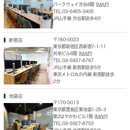
パークウェイ渋谷8階
[MAP]
TEL:03-6455-3405
JR山手線 渋谷駅徒歩4分
〒160-0023
新宿店
東京都新宿区西新宿7-1-11
共栄ビル6階
[MAP]
TEL:03-5937-6767
JR山手線 新宿駅徒歩5分
東京メトロ丸の内線 新宿駅徒歩
2分
池袋店
〒170-0013
東京都豊島区東池袋1-25-3
第2はやかわビル1階
[MAP]
TEL:03-5927-8753