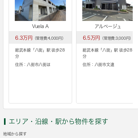
Vuela A
アルページュ
6.3万円
6.5万円
（管理費:4,000円）
（管理費:3,000円）
総武本線「
八街
」駅 徒歩28
総武本線「
八街
」駅 徒歩28
分
分
住所：八街市八街ほ
住所：八街市文違
エリア・沿線・駅から物件を探す
地域から探す