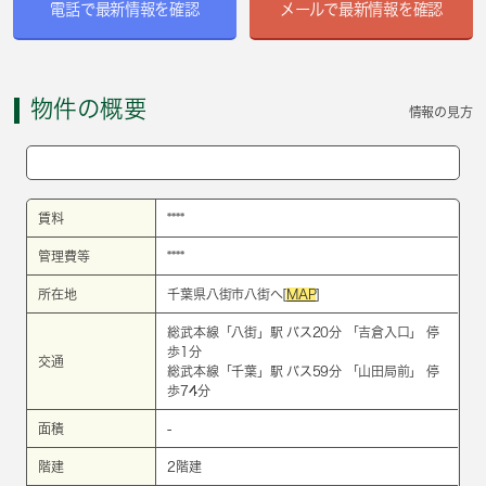
電話で最新情報を確認
メールで最新情報を確認
物件の概要
情報の見方
賃料
****
管理費等
****
所在地
千葉県八街市八街へ[
MAP
]
総武本線
「
八街
」駅 バス20分 「吉倉入口」 停
歩1分
交通
総武本線
「
千葉
」駅 バス59分 「山田局前」 停
歩74分
面積
-
階建
2階建