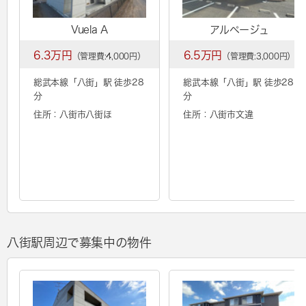
Vuela A
アルページュ
6.3万円
6.5万円
（管理費:4,000円）
（管理費:3,000円）
総武本線「
八街
」駅 徒歩28
総武本線「
八街
」駅 徒歩28
分
分
住所：八街市八街ほ
住所：八街市文違
八街駅周辺で募集中の物件