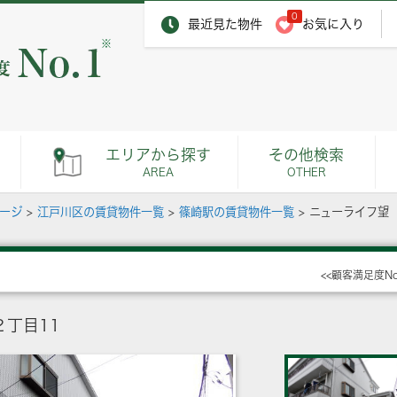
0
最近見た物件
お気に入り
※
エリアから探す
その他検索
AREA
OTHER
ページ
>
江戸川区の賃貸物件一覧
>
篠崎駅の賃貸物件一覧
>
ニューライフ望
<<顧客満足度N
丁目11