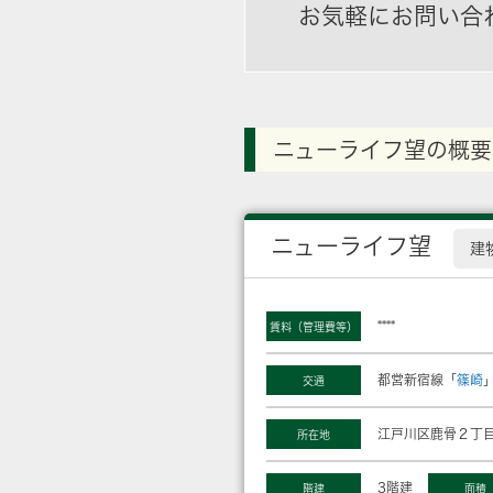
お気軽にお問い合
ニューライフ望の概要
ニューライフ望
建
****
賃料（管理費等）
都営新宿線「
篠崎
交通
江戸川区鹿骨２丁目
所在地
3階建
階建
面積