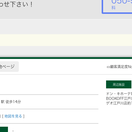
050-
わせ下さい！
料
物ページ
<<顧客満足度N
周辺施設
ドン・キホーテ
BOOKOFF江
」駅 徒歩14分
ゲオ江戸川店
約
 [
地図を見る
]
-