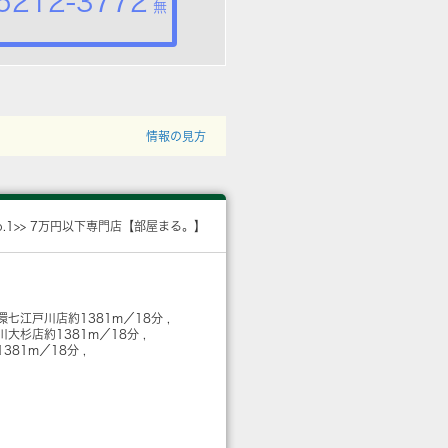
5212-3772
無
情報の見方
o.1>> 7万円以下専門店【部屋まる。】
環七江戸川店
約1381m／18分
戸川大杉店
約1381m／18分
1381m／18分