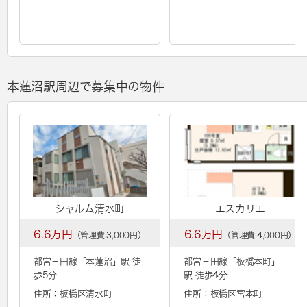
本蓮沼駅周辺で募集中の物件
シャルム清水町
エスカリエ
6.6万円
6.6万円
（管理費:3,000円）
（管理費:4,000円）
都営三田線「
本蓮沼
」駅 徒
都営三田線「
板橋本町
」
歩5分
駅 徒歩4分
住所：板橋区清水町
住所：板橋区宮本町