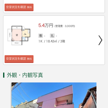
空室状況を確認
無料
5.4
万円
(管理費：3,000円)
敷
-
礼
-
1Ｋ / 18.43㎡ / 3階
空室状況を確認
無料
外観・内観写真