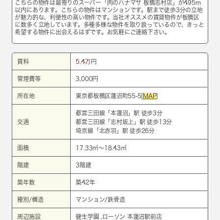
こちらの物件は最寄りのスーパー「肉のハナマサ 板橋志村店」が495m
以内にあります。こちらの物件はマンションです。駅まで徒歩3分の立地
が魅力的な、利便性の高い物件です。当社オススメの賃貸物件が板橋区
に数多く立地しています。多種多様な物件を取り扱っているので、きっと
希望する物件に出会えるはずです。お気軽にご連絡下さい。
賃料
5.4
万円
管理費等
3,000円
所在地
東京都板橋区蓮沼町55-5[
MAP
]
都営三田線
「
本蓮沼
」駅 徒歩3分
交通
都営三田線
「
志村坂上
」駅 徒歩13分
埼京線
「
北赤羽
」駅 徒歩26分
面積
17.33㎡～18.43㎡
階建
3階建
築年数
築42年
種別/構造
マンション/鉄骨造
周辺施設
健生学園 ,ローソン 本蓮沼駅前店