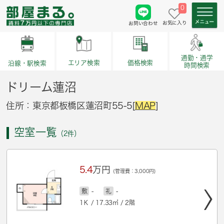
0
お気に入り
お問い合わせ
通勤・通学
価格検索
エリア検索
沿線・駅検索
時間検索
ドリーム蓮沼
住所：東京都板橋区蓮沼町55-5[
MAP
]
空室一覧
（2件）
5.4
万円
(管理費：3,000円)
敷
-
礼
-
1Ｋ / 17.33㎡ / 2階