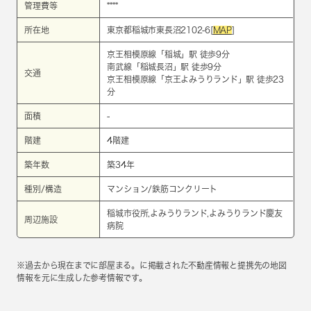
管理費等
****
所在地
東京都稲城市東長沼2102-6[
MAP
]
京王相模原線
「
稲城
」駅 徒歩9分
南武線
「
稲城長沼
」駅 徒歩9分
交通
京王相模原線
「
京王よみうりランド
」駅 徒歩23
分
面積
-
階建
4階建
築年数
築34年
種別/構造
マンション/鉄筋コンクリート
稲城市役所,よみうりランド,よみうりランド慶友
周辺施設
病院
※過去から現在までに部屋まる。に掲載された不動産情報と提携先の地図
情報を元に生成した参考情報です。