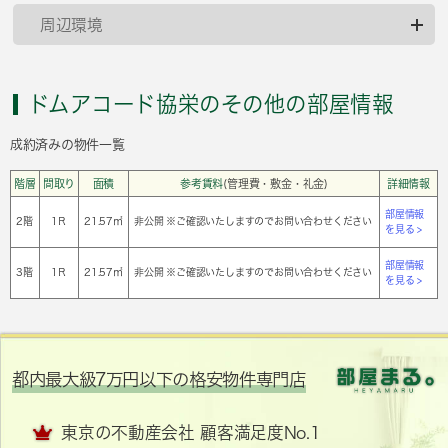
周辺環境
ドムアコード協栄のその他の部屋情報
成約済みの物件一覧
階層
間取り
面積
参考賃料
(管理費・敷金・礼金)
詳細情報
部屋情報
2階
1Ｒ
21.57㎡
非公開 ※ご確認いたしますのでお問い合わせください
を見る >
部屋情報
3階
1Ｒ
21.57㎡
非公開 ※ご確認いたしますのでお問い合わせください
を見る >
都内最大級7万円以下の格安物件専門店
東京の不動産会社 顧客満足度No.1