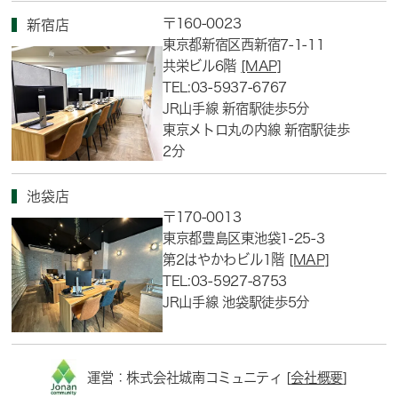
〒160-0023
新宿店
東京都新宿区西新宿7-1-11
共栄ビル6階
[MAP]
TEL:03-5937-6767
JR山手線 新宿駅徒歩5分
東京メトロ丸の内線 新宿駅徒歩
2分
池袋店
〒170-0013
東京都豊島区東池袋1-25-3
第2はやかわビル1階
[MAP]
TEL:03-5927-8753
JR山手線 池袋駅徒歩5分
運営：株式会社城南コミュニティ [
会社概要
]