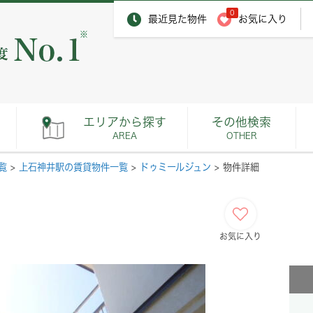
0
最近見た物件
お気に入り
※
エリアから探す
その他検索
AREA
OTHER
覧
>
上石神井駅の賃貸物件一覧
>
ドゥミールジュン
>
物件詳細
お気に入り