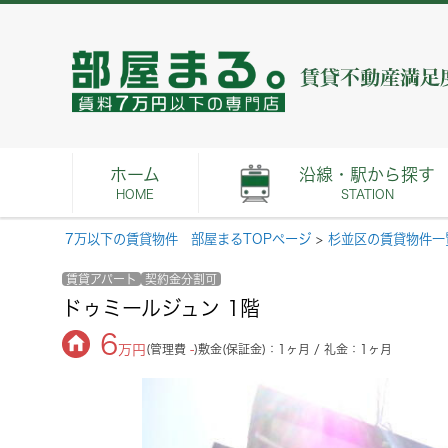
ホーム
沿線・駅から探す
HOME
STATION
7万以下の賃貸物件 部屋まるTOPページ
>
杉並区の賃貸物件一
賃貸アパート
契約金分割可
ドゥミールジュン 1階
6
万円
(管理費
-
)
敷金(保証金)：1ヶ月 / 礼金：1ヶ月