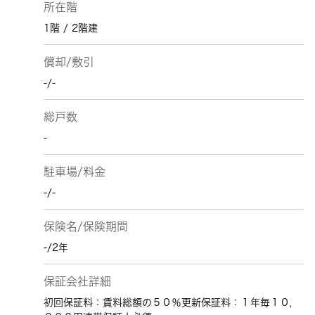
所在階
1階 / 2階建
償却/敷引
-/-
総戸数
-
駐車場/料金
-/-
保険名/保険期間
-/2年
保証会社詳細
初回保証料：賃料総額の５０％更新保証料：１年毎１０，