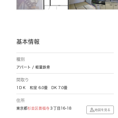
基本情報
種別
アパート / 軽量鉄骨
間取り
1ＤＫ 和室 6.0畳 DK 7.0畳
住所
東京都
杉並区
善福寺
３丁目16-18
地図を見る