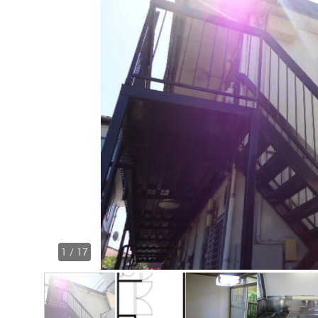
1
/
17