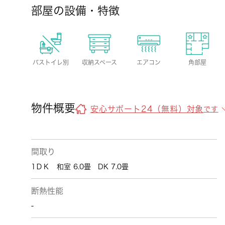
部屋の設備・特徴
バストイレ別
収納スペース
エアコン
角部屋
物件概要
安心サポート24（無料）対象
です
間取り
1ＤＫ 和室 6.0畳 DK 7.0畳
断熱性能
-