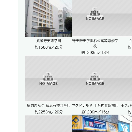
武蔵野美術学園
野田鎌田学園杉並高等専修学
校
約1588m／20分
約
約1393m／18分
焼肉きんぐ 練馬石神井台店
マクドナルド 上石神井駅前店
モスバ
約2253m／29分
約1209m／16分
約