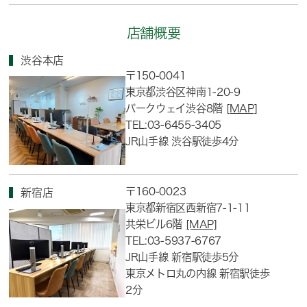
店舗概要
渋谷本店
〒150-0041
東京都渋谷区神南1-20-9
パークウェイ渋谷8階
[MAP]
TEL:03-6455-3405
JR山手線 渋谷駅徒歩4分
〒160-0023
新宿店
東京都新宿区西新宿7-1-11
共栄ビル6階
[MAP]
TEL:03-5937-6767
JR山手線 新宿駅徒歩5分
東京メトロ丸の内線 新宿駅徒歩
2分