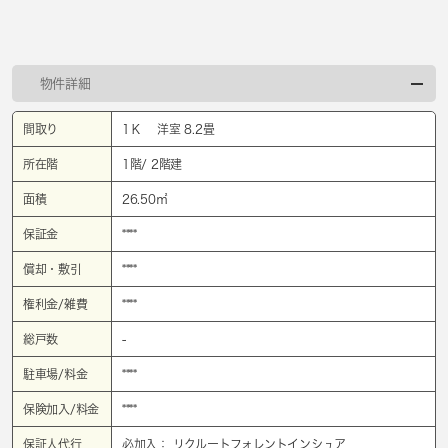
物件詳細
間取り
1Ｋ 洋室 8.2畳
所在階
1階/ 2階建
面積
26.50㎡
保証金
****
償却・敷引
****
権利金/雑費
****
総戸数
-
駐車場/料金
****
保険加入/料金
****
保証人代行
必加入： リクルートフォレントインシュア