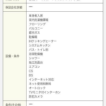
保証会社詳細
****
単身者入居
室内洗濯機置場
フローリング
バルコニー
都市ガス
駐輪場
IHクッキングヒーター
システムキッチン
バス・トイレ別
浴室乾燥機
設備・条件
シャワー
独立洗面台
エアコン
CS
BS
インターネット対応
ネット使用料無料
オートロック
TVモニタ付インターホン
防犯カメラ
条件(その他)
****