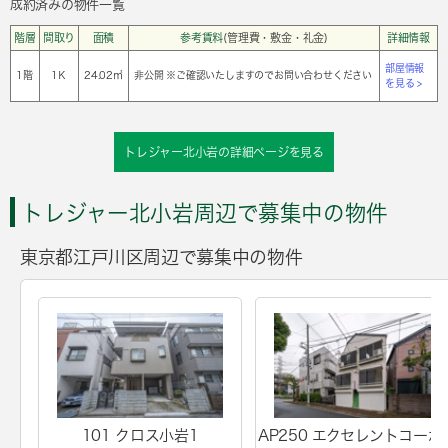
成約済みの物件一覧
階層
間取り
面積
参考賃料
(管理費・敷金・礼金)
詳細情報
部屋情報
1階
1Ｋ
24.02㎡
非公開 ※ご確認いたしますのでお問い合わせください
を見る >
トレジャー北小岩の詳細ページを見る
トレジャー北小岩周辺で募集中の物件
東京都江戸川区周辺で募集中の物件
101 クロス小岩1
AP250 エクセレントコーポ