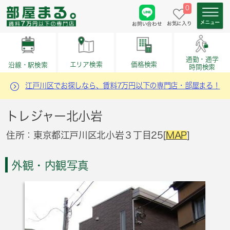
0
お気に入り
お問い合わせ
通勤・通学
価格検索
エリア検索
沿線・駅検索
時間検索
江戸川区でお探しなら、賃料7万円以下の専門店・部屋まる！
トレジャー北小岩
住所：東京都江戸川区北小岩３丁目25[
MAP
]
外観・内観写真