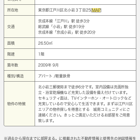
所在地
東京都江戸川区北小岩３丁目25[
MAP
]
京成本線「
江戸川
」駅 徒歩3分
交通
総武線「
小岩
」駅 徒歩19分
京成本線「
京成小岩
」駅 徒歩20分
面積
26.50㎡
階建
1階
築年数
2009年 9月
種別/構造
アパート /軽量鉄骨
北小岩三郵便局まで徒歩6分です。室内設備は洗面所独
立・浴室乾燥機など充実した設備を備え付けています。
セキュリティ面は、TVインターホン・オートロックなど
物件の特徴
充実しているので安心して生活できます。まずは江戸川区
エリアの物件探しを得意とする 城南コミュニティにご
連絡ください。きっとご満足いただけるお部屋をご用意
致します。
※過去から現在までに部屋まる。に掲載された不動産情報と提携先の地図情報を