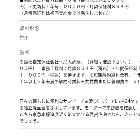
■初回保証料賃料総額７０％（最低保証料２８０００
円）・更新料１年毎１００００円・月額保証料８６４円
（月額保証料は初回契約金では発生しません）
取引形態
仲介
備考
※当社指定保証会社へ加入必須。（詳細は確認下さい。） 
００円）・事務手数料：月額８６４円（税込）・年間保証料
１，０００円（税込）を頂きます。※短期解約違約金有、１
１年以上２年未満の解約時賃料＋共益費または管理費の１ヶ
日々の暮らしに便利なサンビーチ追浜(スーパー)まで424m
る独立洗面台を採用しています。モニターで来訪者を確認し
こちら京急本線追浜近くに立地する賃貸住宅でなら、きっと
でしょう。