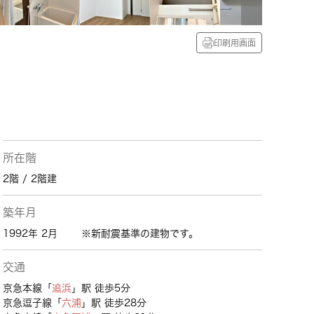
印刷用画面
所在階
2階 / 2階建
築年月
1992年 2月
※新耐震基準の建物です。
交通
京急本線「
追浜
」駅 徒歩5分
京急逗子線「
六浦
」駅 徒歩28分