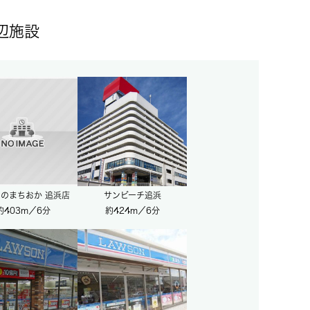
辺施設
のまちおか 追浜店
サンビーチ追浜
約403m／6分
約424m／6分