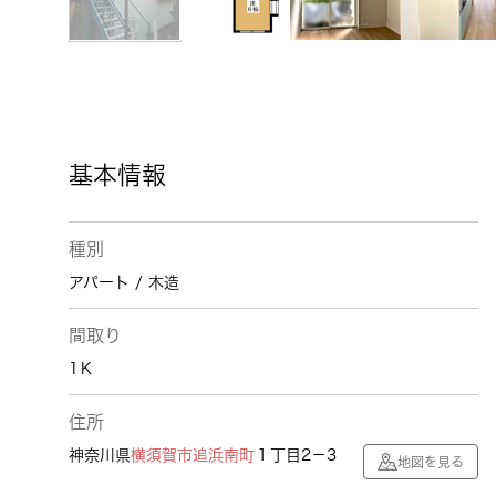
基本情報
種別
アパート / 木造
間取り
1Ｋ
住所
神奈川県
横須賀市
追浜南町
１丁目2－3
地図を見る