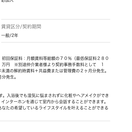
必加入
賃貸区分/契約期間
一般/2年
・初回保証料：月額賃料等総額の７０％（最低保証料２８０
１万円 ※別途仲介業者様より契約事務手数料として １
年未満の解約時賃料＋共益費または管理費の２ヶ月分発生。
月分発生。
です。入浴後でも湿気に悩まされずに化粧やヘアメイクができ
、インターホンを通じて室内から会話することができます。
あなたの希望しているライフスタイルを叶えることができる