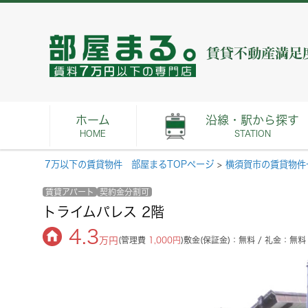
ホーム
沿線・駅から探す
HOME
STATION
7万以下の賃貸物件 部屋まるTOPページ
>
横須賀市の賃貸物件
賃貸アパート
契約金分割可
トライムパレス 2階
4.3
万円
(管理費
1,000円
)
敷金(保証金)：無料 / 礼金：無料