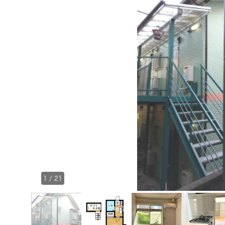
1
/
21