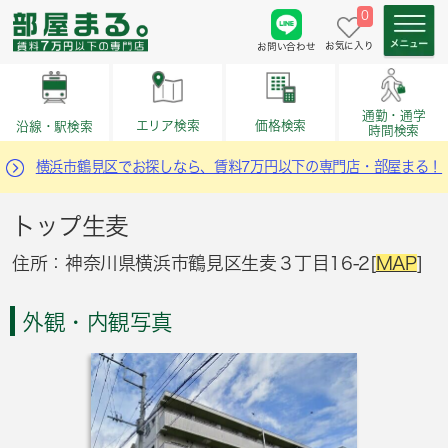
0
お気に入り
お問い合わせ
通勤・通学
価格検索
エリア検索
沿線・駅検索
時間検索
横浜市鶴見区でお探しなら、賃料7万円以下の専門店・部屋まる！
トップ生麦
住所：神奈川県横浜市鶴見区生麦３丁目16-2[
MAP
]
外観・内観写真