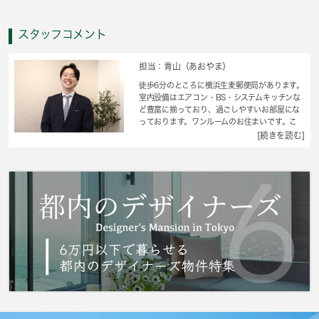
スタッフコメント
担当：青山（あおやま）
徒歩6分のところに横浜生麦郵便局があります。
室内設備はエアコン・BS・システムキッチンな
ど豊富に揃っており、過ごしやすいお部屋にな
っております。ワンルームのお住まいです。こ
ちらのマンションは月々の家賃が3.6万円です。
[続きを読む]
造りとデザインに関して、自信をもって情報を
提供できるマンションです。横浜市鶴見区や京
急本線生麦付近のことなら、当社までお気軽に
ご連絡下さい。あなたに合う素敵なお部屋がき
っと見つかります。