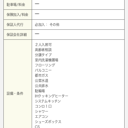
駐車場/料金
****
保険加入/料金
****
保証人代行
必加入： その他
保証会社詳細
****
２人入居可
高齢者相談
分譲タイプ
室内洗濯機置場
フローリング
バルコニー
都市ガス
公営水道
公共排水
駐輪場
設備・条件
IHクッキングヒーター
システムキッチン
コンロ１口
シャワー
エアコン
シューズボックス
CS