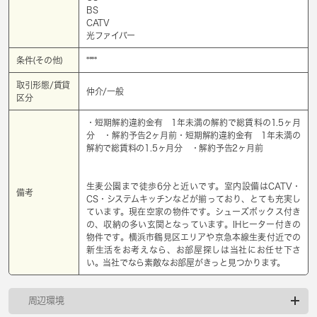
BS
CATV
光ファイバー
条件(その他)
****
取引形態/賃貸
仲介/一般
区分
・短期解約違約金有 1年未満の解約で総賃料の1.5ヶ月
分 ・解約予告2ヶ月前・短期解約違約金有 1年未満の
解約で総賃料の1.5ヶ月分 ・解約予告2ヶ月前
生麦公園まで徒歩6分と近いです。室内設備はCATV・
備考
CS・システムキッチンなどが揃っており、とても充実し
ています。現在空家の物件です。シューズボックス付き
の、収納の多い玄関となっています。IHヒーター付きの
物件です。横浜市鶴見区エリアや京急本線生麦付近での
新生活をお考えなら、お部屋探しは当社にお任せ下さ
い。当社でなら素敵なお部屋がきっと見つかります。
周辺環境