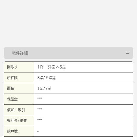
物件詳細
間取り
1Ｒ 洋室 4.5畳
所在階
3階/ 5階建
面積
15.77㎡
保証金
****
償却・敷引
****
権利金/雑費
****
総戸数
-