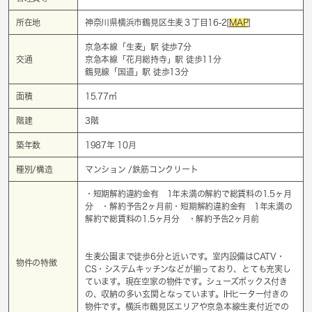
所在地
神奈川県横浜市鶴見区生麦３丁目16-2[
MAP
]
京急本線「
生麦
」駅 徒歩7分
交通
京急本線「
花月総持寺
」駅 徒歩11分
鶴見線「
国道
」駅 徒歩13分
面積
15.77㎡
階建
3階
築年数
1987年 10月
種別/構造
マンション /鉄筋コンクリート
・短期解約違約金有 1年未満の解約で総賃料の1.5ヶ月
分 ・解約予告2ヶ月前・短期解約違約金有 1年未満の
解約で総賃料の1.5ヶ月分 ・解約予告2ヶ月前
生麦公園まで徒歩6分と近いです。室内設備はCATV・
物件の特徴
CS・システムキッチンなどが揃っており、とても充実し
ています。現在空家の物件です。シューズボックス付き
の、収納の多い玄関となっています。IHヒーター付きの
物件です。横浜市鶴見区エリアや京急本線生麦付近での