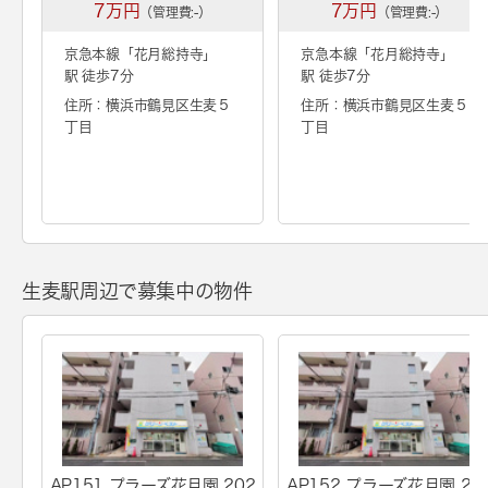
7万円
7万円
（管理費:-）
（管理費:-）
京急本線「
花月総持寺
」
京急本線「
花月総持寺
」
駅 徒歩7分
駅 徒歩7分
住所：横浜市鶴見区生麦５
住所：横浜市鶴見区生麦５
丁目
丁目
生麦駅周辺で募集中の物件
AP151 プラーズ花月園 202
AP152 プラーズ花月園 20