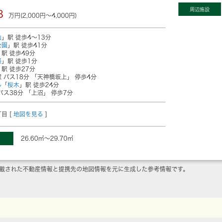
周辺施設
8
万円(2,000円～4,000円)
山
」駅 徒歩4～13分
公園
」駅 徒歩41分
」駅 徒歩49分
祭
」駅 徒歩1分
」駅 徒歩27分
 バス18分 「天神橋坂上」 停歩4分
ル
「
桜木
」駅 徒歩24分
バス38分 「上沼」 停歩7分
目 [
地図を見る
]
26.60㎡～29.70㎡
載された不動産情報と提携先の地図情報を元に生成した参考情報です。