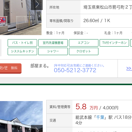
埼玉県東松山市箭弓町２丁目
所在地
26.60㎡ / 1Ｋ
専有面積/間取り
敷金：
1ヶ月
保証金：
-
礼金：
1ヶ月
バス・トイレ別
室内洗濯機置場
エアコン
TV付インターホン
システムキッチン
シャワー
クロゼット
部屋まる。
[年中対応可]お気軽にご連絡ください。
>
わせ
無料
050-5212-3772
5.8
賃料/管理費等
万円
/ 4,000円
総武本線「
千葉
」駅 バス18
交通
4分