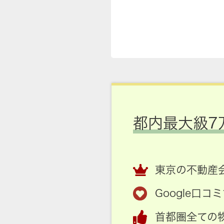
都内最大級7
東京の不動産会
Google口
首都圏全ての