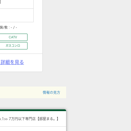
目
償/敷：
- / -
CATV
ガスコンロ
> 詳細を見る
情報の見方
o.1>> 7万円以下専門店【部屋まる。】