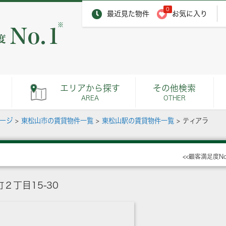
0
最近見た物件
お気に入り
※
エリアから探す
その他検索
AREA
OTHER
ページ
>
東松山市の賃貸物件一覧
>
東松山駅の賃貸物件一覧
>
ティアラ
<<顧客満足度N
２丁目15-30