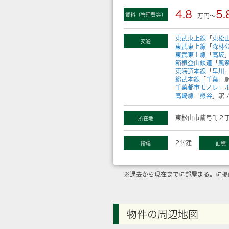
4.8
5.
賃料（管理費等）
万円～
東武東上線
「
東松
交通
東武東上線
「
森林
東武東上線
「
高坂
箱根登山鉄道
「
風
東海道本線
「
早川
総武本線
「
千葉
」駅
千葉都市モノレー
高崎線
「
熊谷
」駅 
東松山市箭弓町２丁
所在地
2階建
階建
面積
※過去から現在までに部屋まる。に掲
物件の周辺地図