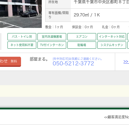
千葉県千葉市中央区都町８丁
所在地
専有面積/間取
29.70㎡ / 1Ｋ
り
敷金：
1ヶ月
保証金：
0ヶ月
礼金：
0ヶ月
バス・トイレ別
室内洗濯機置場
エアコン
インターネット対応
ネット使用料不要
TV付インターホン
駐輪場
システムキッチン
部屋まる。
[年中対応可]お気軽にご連絡ください。
>
わせ
無料
050-5212-3772
<<顧客満足度N