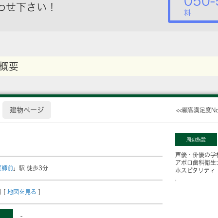
050-
わせ下さい！
料
概要
建物ページ
<<顧客満足度N
周辺施設
声優・俳優の学
アポロ歯科衛生
薬師前
」駅 徒歩3分
ホスピタリティ
 [
地図を見る
]
-