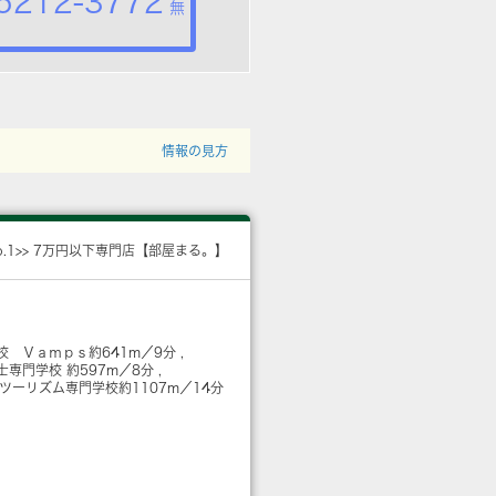
5212-3772
無
情報の見方
o.1>> 7万円以下専門店【部屋まる。】
校 Ｖａｍｐｓ
約641m／9分
士専門学校
約597m／8分
 ツーリズム専門学校
約1107m／14分