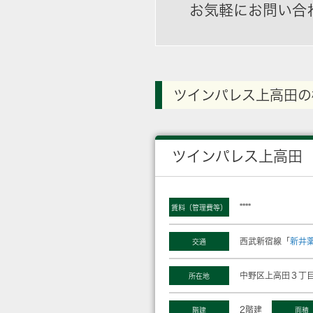
お気軽にお問い合
ツインパレス上高田の
ツインパレス上高田
****
賃料（管理費等）
西武新宿線「
新井
交通
中野区上高田３丁目
所在地
2階建
階建
面積