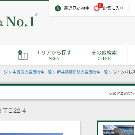
0
最近見た物件
お気に入り
※
エリアから探す
その他検索
AREA
OTHER
ページ
>
中野区の賃貸物件一覧
>
新井薬師前駅の賃貸物件一覧
>
ツインパレ
<<顧客満足度N
丁目22-4