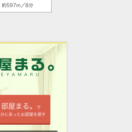
約597m／8分
部屋まる。
で
自分にあったお部屋を探す