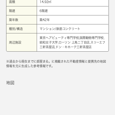
面積
14.92㎡
階建
6階建
築年数
築42年
種別/構造
マンション/鉄筋コンクリート
東京ヘアビューティ専門学校,国際動物専門学校,
周辺施設
昭和女子大学,ローソン 上馬二丁目店,スリーエフ
三軒茶屋店,ドン・キホーテ三軒茶屋店
※過去から現在までに部屋まる。に掲載された不動産情報と提携先の地図
情報を元に生成した参考情報です。
地図