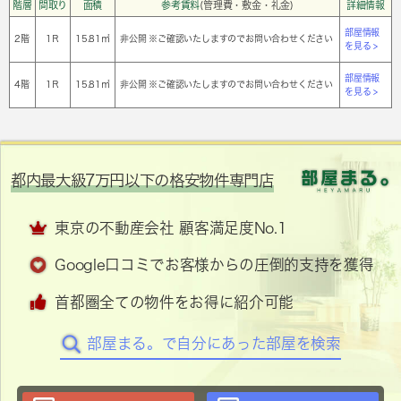
階層
間取り
面積
参考賃料
(管理費・敷金・礼金)
詳細情報
部屋情報
2階
1Ｒ
15.81㎡
非公開 ※ご確認いたしますのでお問い合わせください
を見る >
部屋情報
4階
1Ｒ
15.81㎡
非公開 ※ご確認いたしますのでお問い合わせください
を見る >
都内最大級7万円以下の格安物件専門店
東京の不動産会社 顧客満足度No.1
Google口コミでお客様からの圧倒的支持を獲得
首都圏全ての物件をお得に紹介可能
部屋まる。で自分にあった部屋を検索