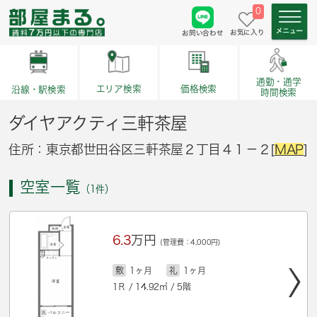
0
お気に入り
お問い合わせ
通勤・通学
価格検索
エリア検索
沿線・駅検索
時間検索
ダイヤアクティ三軒茶屋
住所：東京都世田谷区三軒茶屋２丁目４１－２[
MAP
]
空室一覧
（1件）
6.3
万円
(管理費：4,000円)
敷
1ヶ月
礼
1ヶ月
1Ｒ / 14.92㎡ / 5階