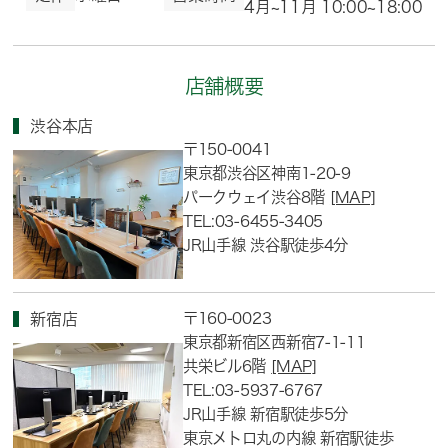
4月~11月 10:00~18:00
店舗概要
渋谷本店
〒150-0041
東京都渋谷区神南1-20-9
パークウェイ渋谷8階
[MAP]
TEL:03-6455-3405
JR山手線 渋谷駅徒歩4分
〒160-0023
新宿店
東京都新宿区西新宿7-1-11
共栄ビル6階
[MAP]
TEL:03-5937-6767
JR山手線 新宿駅徒歩5分
東京メトロ丸の内線 新宿駅徒歩