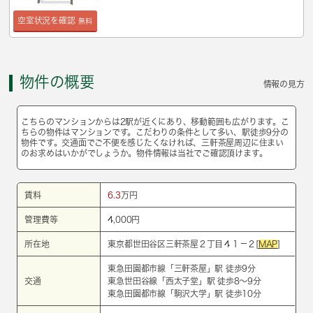
空室状況を確認
無料
物件の概要
情報の見方
こちらのマンションからは2駅が近くにあり、移動範囲も広がります。こ
ちらの物件はマンションです。こだわりの条件として多い、駅徒歩9分の
物件です。交通面でご不便を感じたくなければ、三軒茶屋周辺に住まい
のお求めはいかがでしょうか。物件情報は当社でご確認頂けます。
賃料
6.3
万円
管理費等
4,000円
所在地
東京都世田谷区三軒茶屋２丁目４１－２[
MAP
]
東急田園都市線
「
三軒茶屋
」駅 徒歩9分
交通
東急世田谷線
「
西太子堂
」駅 徒歩8～9分
東急田園都市線
「
駒沢大学
」駅 徒歩10分