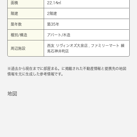
面積
22.14㎡
階建
2階建
築年数
築35年
種別/構造
アパート/木造
西友 リヴィンオズ大泉店 , ファミリーマート 練
周辺施設
馬石神井町店
※過去から現在までに部屋まる。に掲載された不動産情報と提携先の地図
情報を元に生成した参考情報です。
地図