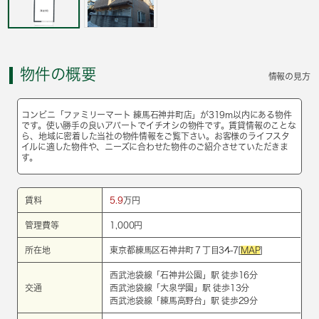
物件の概要
情報の見方
コンビニ「ファミリーマート 練馬石神井町店」が319m以内にある物件
です。使い勝手の良いアパートでイチオシの物件です。賃貸情報のことな
ら、地域に密着した当社の物件情報をご覧下さい。お客様のライフスタ
イルに適した物件や、ニーズに合わせた物件のご紹介させていただきま
す。
賃料
5.9
万円
管理費等
1,000円
所在地
東京都練馬区石神井町７丁目34-7[
MAP
]
西武池袋線
「
石神井公園
」駅 徒歩16分
交通
西武池袋線
「
大泉学園
」駅 徒歩13分
西武池袋線
「
練馬高野台
」駅 徒歩29分