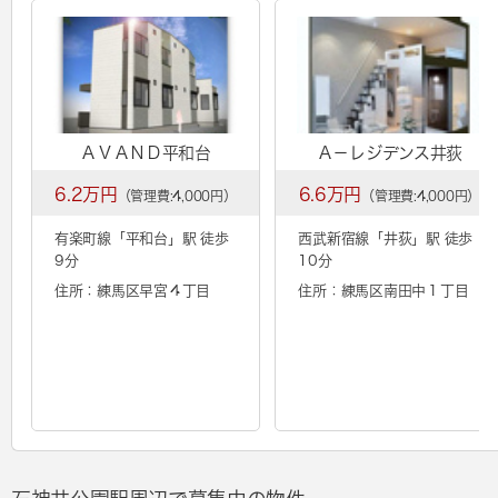
ＡＶＡＮＤ平和台
Ａ－レジデンス井荻
6.2万円
6.6万円
（管理費:4,000円）
（管理費:4,000円）
有楽町線「
平和台
」駅 徒歩
西武新宿線「
井荻
」駅 徒歩
9分
10分
住所：練馬区早宮４丁目
住所：練馬区南田中１丁目