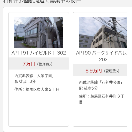
石神井公園駅周辺で募集中の物件
AP1191 ハイビルドⅠ 302
AP190 パークサイドパレス
202
7万円
（管理費:-）
6.9万円
（管理費:-）
西武池袋線「
大泉学園
」
駅 徒歩13分
西武池袋線「
石神井公園
」
駅 徒歩5分
住所：練馬区東大泉２丁目
住所：練馬区石神井町３丁
目