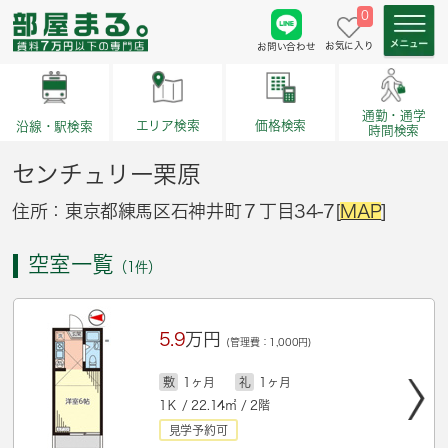
0
お気に入り
お問い合わせ
通勤・通学
価格検索
エリア検索
沿線・駅検索
時間検索
センチュリー栗原
住所：東京都練馬区石神井町７丁目34-7[
MAP
]
空室一覧
（1件）
5.9
万円
(管理費：1,000円)
敷
1ヶ月
礼
1ヶ月
1Ｋ / 22.14㎡ / 2階
見学予約可