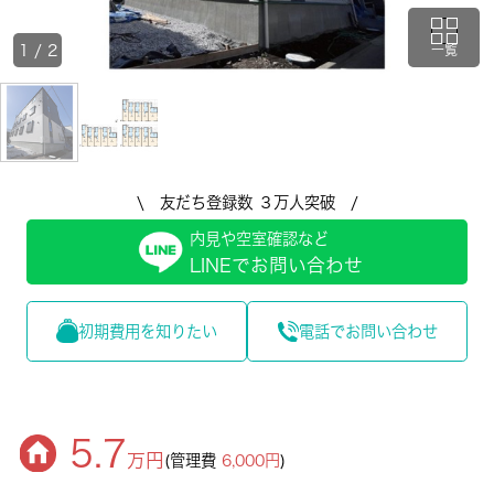
1
/
2
一覧
\ 友だち登録数 ３万人突破 /
内見や空室確認など
LINEでお問い合わせ
初期費用を知りたい
電話でお問い合わせ
5.7
万円
(管理費
6,000円
)