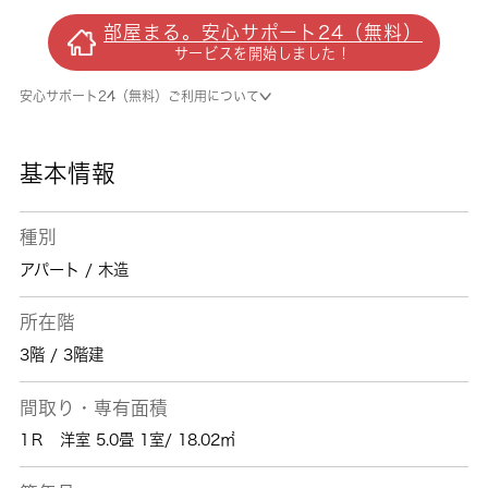
在空家の物件です。入居時からインターネット
部屋まる。安心サポート24（無料）
環境が整っており、オンライン授業やオンライ
サービスを開始しました！
ン面接を行うためにすぐにインターネットを使
いたいという学生の方にもおすすめです。新築
安心サポート24（無料）ご利用について
ならではの「新しさ」が魅力。相模原市中央区
や淵野辺付近での新生活をご検討するなら、当
社でお部屋探しをしてください。まずはお問い
基本情報
合わせからお待ちしております。
種別
アパート / 木造
所在階
3階 / 3階建
間取り・専有面積
1Ｒ 洋室 5.0畳 1室/ 18.02㎡