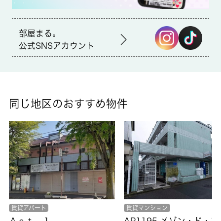
仲介
部屋まる。
備考
公式SNSアカウント
ドアを開けたり直接会話しなくてもモニター越しに来訪者を確認
できるモニター付きインターホンで防犯対策が可能です。雨の日
で濡れた上着や傘もすぐに乾燥できる、浴室乾燥機付きの物件で
す。浴室とトイレが分かれています。フローリング張りの物件で
す。駐輪場が利用可能な物件です。 城南コミュニティで、これ
同じ地区のおすすめ物件
から先の新しい住まいをじっくり選んでいきましょう。わたくし
たちがお手伝い致します。
賃貸アパート
賃貸マンション
Ａｃｔ １
AP1195