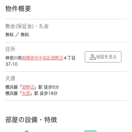
物件概要
敷金(保証金)・礼金
無料 ／ 無料
住所
地図を見る
神奈川県
相模原市中央区
淵野辺
４丁目
37-10
交通
横浜線「
淵野辺
」駅 徒歩5分
横浜線「
矢部
」駅 徒歩18分
部屋の設備・特徴