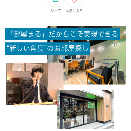
保証金
シェア
お気に入り
0ヶ月
「
部
屋
ま
る
」
だ
か
ら
こ
そ
実
現
で
き
る
償却/敷引
-/-
“
新
し
い
角
度
”
の
お
部
屋
探
し
権利金/雑費
-/-
総戸数
15戸
現状/入居可能日
完成済み/即時
駐車場/料金