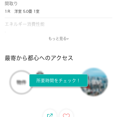
間取り
1Ｒ 洋室 5.0畳 1室
エネルギー消費性能
-
もっと見る
断熱性能
-
最寄から都心へのアクセス
目安光熱費
-
所要時間をチェック！
所在階
3階 / 3階建
面積
18.02㎡