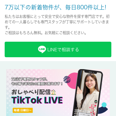
無/0円
7万以下の新着物件が、毎日800件以上!
保険加入/料金
私たちはお客様にとって安全で安心な物件を探す専門店です。初
めての一人暮らしでも専門スタッフが丁寧にサポートしていきま
有/-
す。
ご相談はもちろん無料。お気軽にご相談ください。
保険名/保険期間
-/-
LINEで相談する
保証人代行
必加入
保証会社詳細
(初回保証料総賃料の50％、1年更新時20,000円）
賃貸区分/契約期間
一般/2年
取引形態