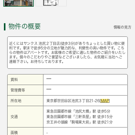
物件の概要
情報の見方
近くにはサンクス 池尻２丁目店(徒歩3分)がありちょっとした買い物に便
利です。駅まで徒歩5分の立地が魅力的な、利便性の高い物件です。こち
らの物件はアパートです。お客様のご希望に適した物件のご紹介をいたし
ます。個々のこだわりやご要望などございましたら、お気軽に当社へご
連絡下さい。お待ちしております。
賃料
****
管理費等
****
所在地
東京都世田谷区池尻３丁目21-26[
MAP
]
東急田園都市線
「
池尻大橋
」駅 徒歩5分
交通
東急田園都市線
「
三軒茶屋
」駅 徒歩15分
京王井の頭線
「
駒場東大前
」駅 徒歩21分
面積
-