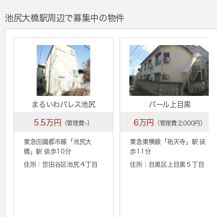
池尻大橋駅周辺で募集中の物件
まるいわパレス池尻
パール上目黒
5.5万円
6万円
（管理費:-）
（管理費:2,000円）
東急田園都市線「
池尻大
東急東横線「
祐天寺
」駅 徒
橋
」駅 徒歩10分
歩11分
住所：世田谷区池尻４丁目
住所：目黒区上目黒５丁目