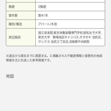
階建
2階建
築年数
築41年
種別/構造
アパート/木造
国立音楽院,東京栄養食糧専門学校,昭和女子大学,
周辺施設
東京大学 駒場地区キャンパス,オオゼキ 池尻店,
サンクス 池尻２丁目店,自衛隊中央病院
※過去から現在までに部屋まる。に掲載された不動産情報と提携先の地図
情報を元に生成した参考情報です。
地図