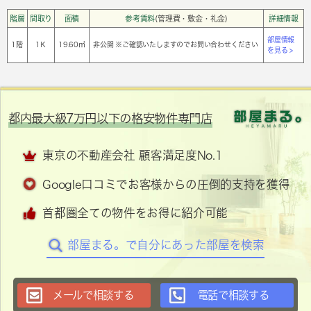
階層
間取り
面積
参考賃料
(管理費・敷金・礼金)
詳細情報
部屋情報
1階
1Ｋ
19.60㎡
非公開 ※ご確認いたしますのでお問い合わせください
を見る >
都内最大級7万円以下の格安物件専門店
東京の不動産会社 顧客満足度No.1
Google口コミでお客様からの圧倒的支持を獲得
首都圏全ての物件をお得に紹介可能
部屋まる。で自分にあった部屋を検索
メールで相談する
電話で相談する