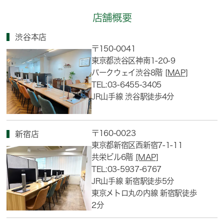
店舗概要
渋谷本店
〒150-0041
東京都渋谷区神南1-20-9
パークウェイ渋谷8階
[MAP]
TEL:03-6455-3405
JR山手線 渋谷駅徒歩4分
〒160-0023
新宿店
東京都新宿区西新宿7-1-11
共栄ビル6階
[MAP]
TEL:03-5937-6767
JR山手線 新宿駅徒歩5分
東京メトロ丸の内線 新宿駅徒歩
2分