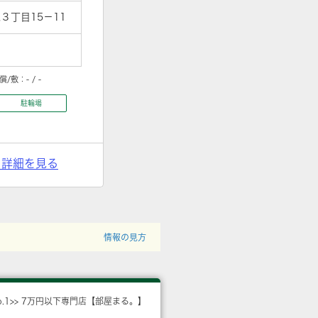
３丁目15－11
償/敷：
- / -
駐輪場
> 詳細を見る
情報の見方
o.1>> 7万円以下専門店【部屋まる。】