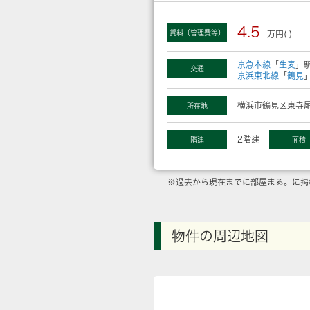
4.5
賃料（管理費等）
万円(-)
京急本線
「
生麦
」駅
交通
京浜東北線
「
鶴見
横浜市鶴見区東寺尾
所在地
2階建
階建
面積
※過去から現在までに部屋まる。に掲
物件の周辺地図