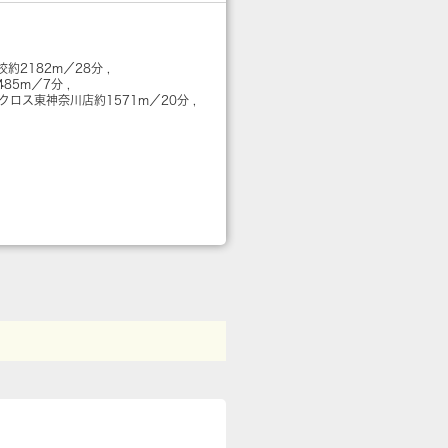
校
約2182m／28分
485m／7分
アクロス東神奈川店
約1571m／20分