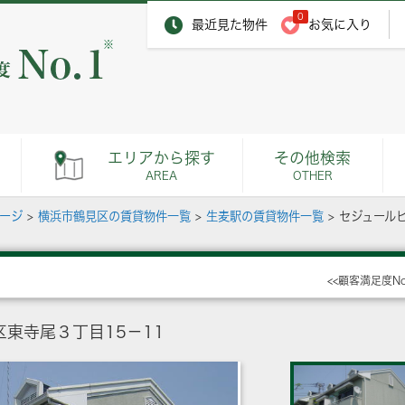
0
最近見た物件
お気に入り
※
エリアから探す
その他検索
AREA
OTHER
ページ
>
横浜市鶴見区の賃貸物件一覧
>
生麦駅の賃貸物件一覧
>
セジュール
<<顧客満足度N
東寺尾３丁目15－11