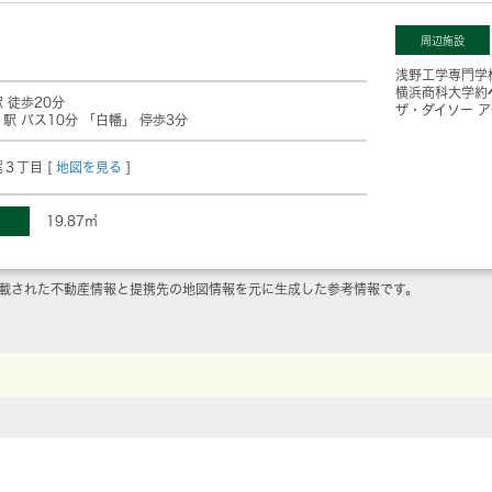
周辺施設
浅野工学専門学
横浜商科大学
約
 徒歩20分
ザ・ダイソー 
」駅 バス10分 「白幡」 停歩3分
３丁目 [
地図を見る
]
19.87㎡
載された不動産情報と提携先の地図情報を元に生成した参考情報です。