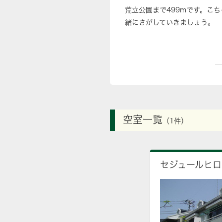
荒立公園まで499mです。こ
緒にさがしていきましょう。
空室一覧
（1件）
セジュールヒロ