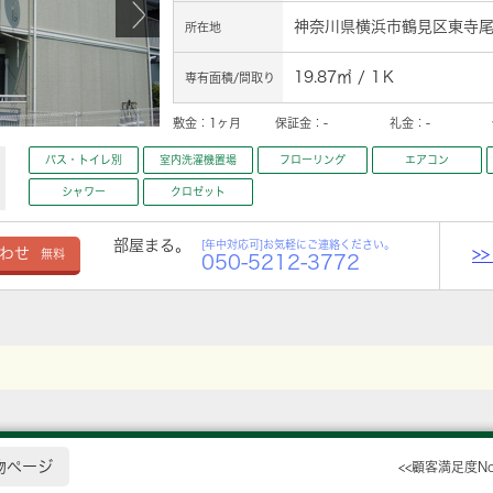
神奈川県横浜市鶴見区東寺尾
所在地
19.87㎡ / 1Ｋ
専有面積/間取り
敷金：
1ヶ月
保証金：
-
礼金：
-
バス・トイレ別
室内洗濯機置場
フローリング
エアコン
シャワー
クロゼット
部屋まる。
[年中対応可]お気軽にご連絡ください。
>
わせ
無料
050-5212-3772
物ページ
<<顧客満足度N