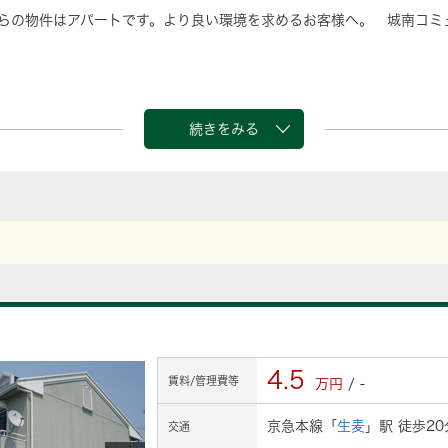
ちらの物件はアパートです。より良い環境を求めるお客様へ。 城南コミ
続きをみる
4.5
賃料/管理費等
万円
/ -
京急本線「
生麦
」駅 徒歩20
交通