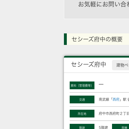
お気軽にお問い合
セシーズ府中の概要
セシーズ府中
建物ペ
****
賃料（管理費等）
南武線「
西府
」駅 
交通
府中市西府町２丁目
所在地
5階建
階建
面積