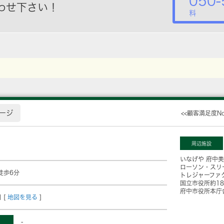
050-
わせ下さい！
料
ージ
<<顧客満足度N
周辺施設
いなげや 府中
ローソン・スリ
徒歩6分
トレジャーファ
国立市役所
約1
府中市役所本庁
 [
地図を見る
]
-