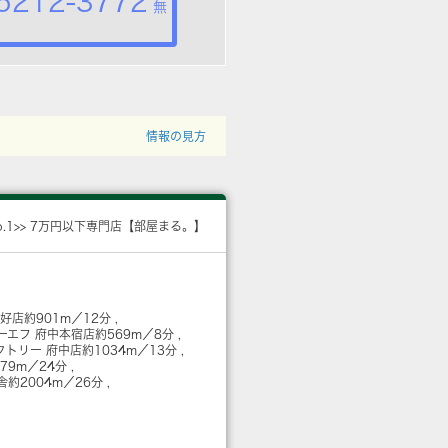
5212-3772
無
情報の見方
o.1>> 7万円以下専門店【部屋まる。】
美好店
約901m／12分
ーエフ 府中本宿店
約569m／8分
クトリー 府中店
約1034m／13分
879m／24分
舎
約2004m／26分