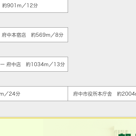
約901m／12分
ア
 府中本宿店 約569m／8分
 府中店 約1034m／13分
m／24分
府中市役所本庁舎 約2004