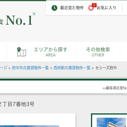
0
最近見た物件
お気に入り
※
エリアから探す
その他検索
AREA
OTHER
ページ
>
府中市の賃貸物件一覧
>
西府駅の賃貸物件一覧
>
セシーズ府中
<<顧客満足度N
２丁目7番地3号