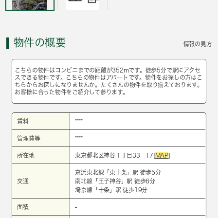
物件の概要
情報の見方
こちらの物件はコンビニまでの距離が352mです。徒歩5分で駅にアクセ
スできる物件です。こちらの物件はアパートです。物件をお探しの方はこ
ちらからお探しになりませんか。たくさんの物件を取り揃えております。
お客様に合った物件をご紹介して参ります。
賃料
****
管理費等
****
所在地
東京都北区神谷１丁目33－17[
MAP
]
京浜東北線
「
東十条
」駅 徒歩5分
交通
南北線
「
王子神谷
」駅 徒歩6分
埼京線
「
十条
」駅 徒歩19分
面積
-