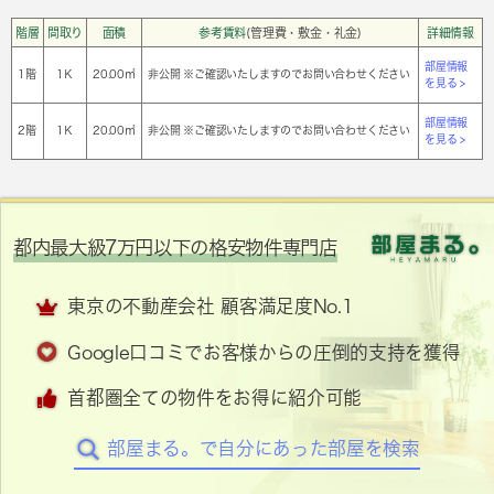
階層
間取り
面積
参考賃料
(管理費・敷金・礼金)
詳細情報
部屋情報
1階
1Ｋ
20.00㎡
非公開 ※ご確認いたしますのでお問い合わせください
を見る >
部屋情報
2階
1Ｋ
20.00㎡
非公開 ※ご確認いたしますのでお問い合わせください
を見る >
都内最大級7万円以下の格安物件専門店
東京の不動産会社 顧客満足度No.1
Google口コミでお客様からの圧倒的支持を獲得
首都圏全ての物件をお得に紹介可能
部屋まる。で自分にあった部屋を検索