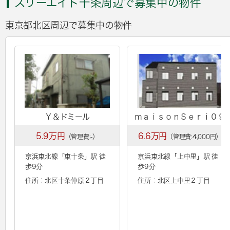
スリーエイト十条周辺で募集中の物件
東京都北区周辺で募集中の物件
Ｙ＆ドミール
ｍａｉｓｏｎＳｅｒｉ０９
5.9万円
6.6万円
（管理費:-）
（管理費:4,000円）
京浜東北線「
東十条
」駅 徒
京浜東北線「
上中里
」駅 徒
歩9分
歩9分
住所：北区十条仲原２丁目
住所：北区上中里２丁目