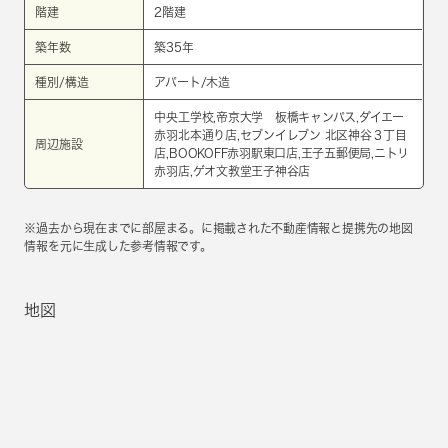
階建
2階建
築年数
築35年
種別/構造
アパート/木造
中央工学校,帝京大学 板橋キャンパス,ダイエー
赤羽北本通り店,セブンイレブン 北区神谷３丁目
周辺施設
店,BOOKOFF赤羽駅東口店,王子五郵便局,ニトリ
赤羽店,ゲオ文教堂王子神谷店
※過去から現在までに部屋まる。に掲載された不動産情報と提携先の地図
情報を元に生成した参考情報です。
地図