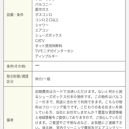
バルコニー
都市ガス
設備・条件
ガスコンロ
コンロ２口以上
シャワー
エアコン
シューズボックス
CATV
ネット使用料無料
TVモニタ付インターホン
ディンプルキー
条件(その他)
****
取引形態/賃貸
仲介/一般
区分
初期費用はカードで決済いただけます。ないと何かと困
るシューズボックス付きの物件です。この物件はバルコ
ニー付きで、用途に合わせて利用できます。こちらの物
件はフローリング張りです。こだわりのある住まいを探
している方、当社にお任せしませんか？豊富な賃貸情報
と地域情報をご提供しておりますので、ご安心していただ
備考
けます。ご要望やご不明な点など、お気軽にご連絡下さ
い。退去時、室内クリーニング費用及びエアコンクリー