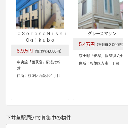
ＬｅＳｅｒｅｎｅＮｉｓｈｉ
グレースマリン
Ｏｇｉｋｕｂｏ
5.4万円
（管理費:3,000円）
6.9万円
（管理費:4,000円）
京王線「
笹塚
」駅 徒歩7分
中央線「
西荻窪
」駅 徒歩9
住所：杉並区方南１丁目
分
住所：杉並区西荻北４丁目
下井草駅周辺で募集中の物件