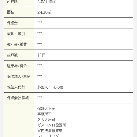
所在階
4階/ 5階建
面積
24.30㎡
保証金
****
償却・敷引
****
権利金/雑費
****
総戸数
11戸
駐車場/料金
****
保険加入/料金
****
保証人代行
必加入： その他
保証会社詳細
****
保証人不要
事務所可
２人入居可
ガスコンロ設置可
室内洗濯機置場
フローリング