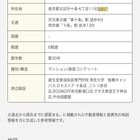
所在地
東京都北区中十条４丁目1-16[
MAP
]
京浜東北線
「
東十条
」駅 徒歩4分
交通
埼京線
「
十条
」駅 徒歩13分
面積
-
階建
6階建
築年数
築30年
種別/構造
マンション/鉄筋コンクリート
資生堂美容技術専門学校,帝京大学 板橋キャン
パス,ＯＫストア 十条店 ,ニトリ赤羽
周辺施設
店,BOOKOFF赤羽駅東口店,ゲオ文教堂王子神谷
店,中央図書館
※過去から現在までに部屋まる。に掲載された不動産情報と提携先の地図
情報を元に生成した参考情報です。