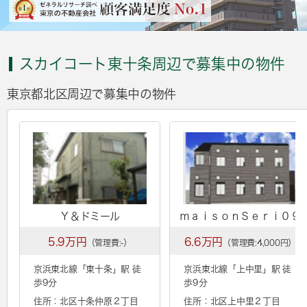
スカイコート東十条周辺で募集中の物件
東京都北区周辺で募集中の物件
Ｙ＆ドミール
ｍａｉｓｏｎＳｅｒｉ０９
5.9万円
6.6万円
（管理費:-）
（管理費:4,000円）
京浜東北線「
東十条
」駅 徒
京浜東北線「
上中里
」駅 徒
歩9分
歩9分
住所：北区十条仲原２丁目
住所：北区上中里２丁目