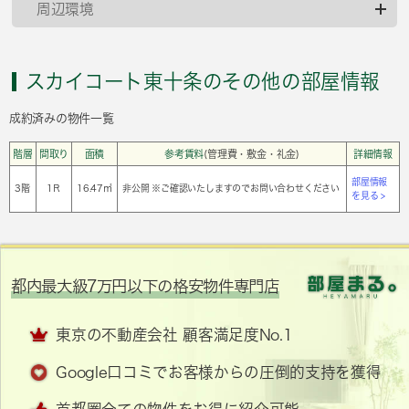
周辺環境
スカイコート東十条のその他の部屋情報
成約済みの物件一覧
階層
間取り
面積
参考賃料
(管理費・敷金・礼金)
詳細情報
部屋情報
3階
1Ｒ
16.47㎡
非公開 ※ご確認いたしますのでお問い合わせください
を見る >
都内最大級7万円以下の格安物件専門店
東京の不動産会社 顧客満足度No.1
Google口コミでお客様からの圧倒的支持を獲得