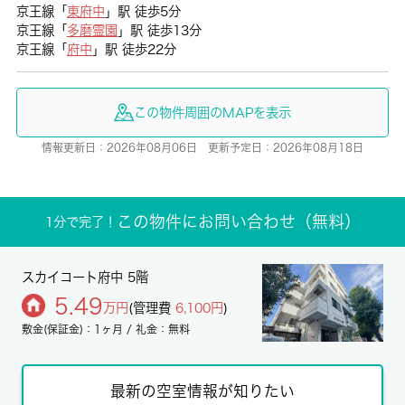
京王線「
東府中
」駅 徒歩5分
京王線「
多磨霊園
」駅 徒歩13分
京王線「
府中
」駅 徒歩22分
この物件周囲のMAPを表示
情報更新日：2026年08月06日 更新予定日：2026年08月18日
この物件にお問い合わせ（無料）
1分で完了！
スカイコート府中 5階
5.49
万円
(管理費
6,100円
)
敷金(保証金)：1ヶ月 / 礼金：無料
最新の空室情報が知りたい