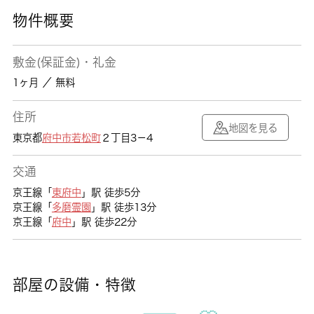
物件概要
敷金(保証金)・礼金
1ヶ月 ／ 無料
住所
地図を見る
東京都
府中市
若松町
２丁目3－4
交通
京王線「
東府中
」駅 徒歩5分
京王線「
多磨霊園
」駅 徒歩13分
京王線「
府中
」駅 徒歩22分
部屋の設備・特徴