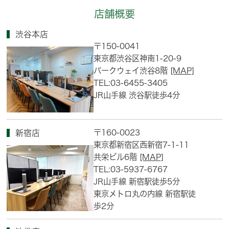
店舗概要
渋谷本店
〒150-0041
東京都渋谷区神南1-20-9
パークウェイ渋谷8階
[MAP]
TEL:03-6455-3405
JR山手線 渋谷駅徒歩4分
〒160-0023
新宿店
東京都新宿区西新宿7-1-11
共栄ビル6階
[MAP]
TEL:03-5937-6767
JR山手線 新宿駅徒歩5分
東京メトロ丸の内線 新宿駅徒
歩2分