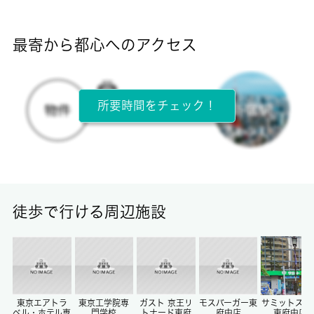
断熱性能
-
最寄から都心へのアクセス
目安光熱費
-
所要時間をチェック！
所在階
5階 / 5階建
面積
20.76㎡
徒歩で行ける周辺施設
保証金
0ヶ月
償却/敷引
-/-
東京エアトラ
東京工学院専
ガスト 京王リ
モスバーガー東
サミットスト
ベル・ホテル専
門学校
トナード東府
府中店
東府中店