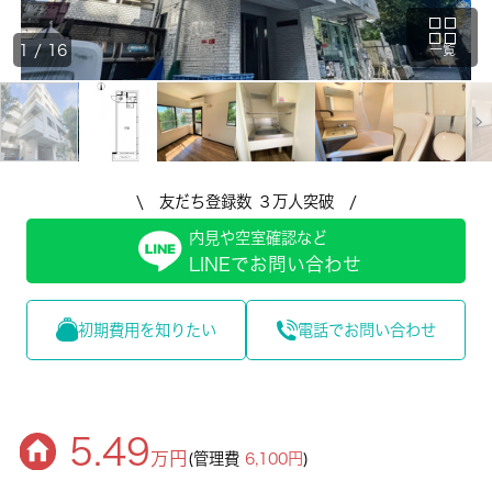
1
/
16
一覧
\ 友だち登録数 ３万人突破 /
内見や空室確認など
LINEでお問い合わせ
初期費用を知りたい
電話でお問い合わせ
5.49
万円
(管理費
6,100円
)