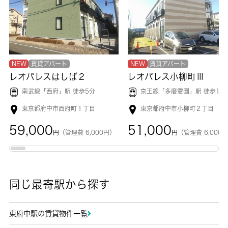
NEW
賃貸アパート
NEW
賃貸アパート
レオパレスはしば２
レオパレス小柳町Ⅲ
南武線「
西府
」駅 徒歩5分
京王線「
多磨霊園
」駅 徒歩10
東京都府中市西府町１丁目
東京都府中市小柳町２丁目
59,000
51,000
円
（管理費 6,000円）
円
（管理費 6,000
同じ最寄駅から探す
東府中駅の賃貸物件一覧