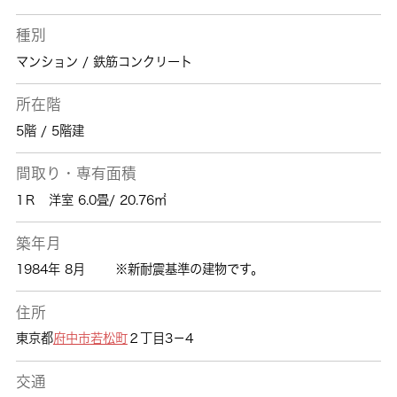
種別
マンション / 鉄筋コンクリート
所在階
5階 / 5階建
間取り・専有面積
1Ｒ 洋室 6.0畳/ 20.76㎡
築年月
1984年 8月
※新耐震基準の建物です。
住所
東京都
府中市
若松町
２丁目3－4
交通