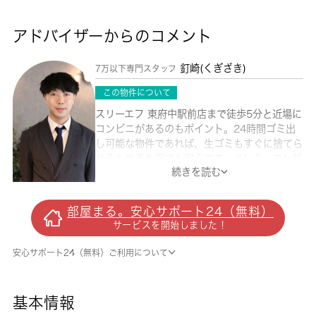
アドバイザーからのコメント
釘崎(くぎざき)
7万以下専門スタッフ
この物件について
スリーエフ 東府中駅前店まで徒歩5分と近場に
コンビニがあるのもポイント。24時間ゴミ出
し可能な物件であれば、生ゴミもすぐに捨てら
れるため衛生面でも安心です。インターホン越
続きを読む
しに来訪者を確認できるので、トラブルを回避
しやすくなります。室内設備はCATV・エアコ
ン・システムキッチンなど豊富に揃っており、
部屋まる。安心サポート24（無料）
過ごしやすいお部屋になっております。礼金が
サービスを開始しました！
ゼロ円なので、初期費用節約につながりま
す。 城南コミュニティは長年、府中市を中心
安心サポート24（無料）ご利用について
にお部屋探しをサポートして参りましたので、
お部屋探しには自信があります。
基本情報