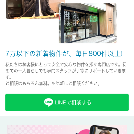
-/-
保証人代行
必加入
保証会社詳細
エポスカード ※〔初回保証委託料〕（家賃＋管理費+生活安心パ
7万以下の新着物件が、毎日800件以上!
ック）×50％〔月々〕総賃料×1.4％
私たちはお客様にとって安全で安心な物件を探す専門店です。初
賃貸区分/契約期間
めての一人暮らしでも専門スタッフが丁寧にサポートしていきま
す。
一般/2年
ご相談はもちろん無料。お気軽にご相談ください。
取引形態
仲介
LINEで相談する
備考
日用品を揃えるのに便利なホームセンター「ニトリ府中店」ま
で、339mです。出勤や通学前の忙しい時間に大慌てでゴミ出し