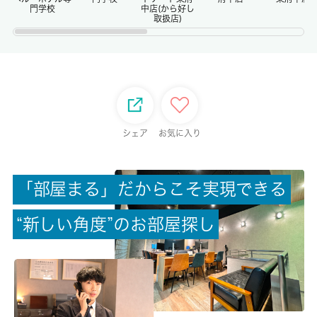
門学校
中店(から好し
取扱店)
権利金/雑費
-/-
総戸数
-
シェア
お気に入り
現状/入居可能日
空家/即時
「
部
屋
ま
る
」
だ
か
ら
こ
そ
実
現
で
き
る
駐車場/料金
無/-
“
新
し
い
角
度
”
の
お
部
屋
探
し
保険加入/料金
有/-
保険名/保険期間