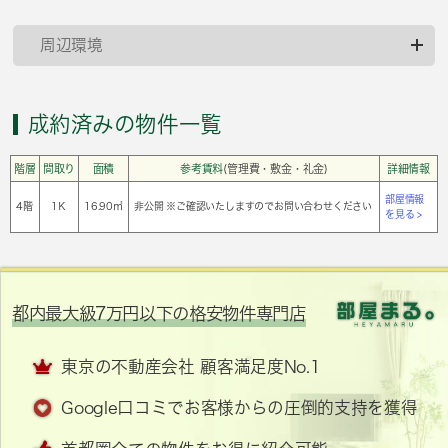
周辺環境
成約済みの物件一覧
階層
間取り
面積
参考賃料
(管理費・敷金・礼金)
詳細情報
部屋情報
4階
1Ｋ
16.90㎡
非公開 ※ご確認いたしますのでお問い合わせください
を見る >
都内最大級7万円以下の格安物件専門店
東京の不動産会社 顧客満足度No.1
Google口コミでお客様からの圧倒的支持を獲得