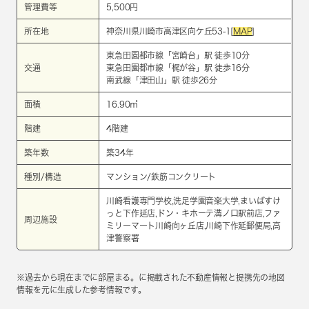
管理費等
5,500円
所在地
神奈川県川崎市高津区向ケ丘53-1[
MAP
]
東急田園都市線
「
宮崎台
」駅 徒歩10分
交通
東急田園都市線
「
梶が谷
」駅 徒歩16分
南武線
「
津田山
」駅 徒歩26分
面積
16.90㎡
階建
4階建
築年数
築34年
種別/構造
マンション/鉄筋コンクリート
川崎看護専門学校,洗足学園音楽大学,まいばすけ
っと下作延店,ドン・キホーテ溝ノ口駅前店,ファ
周辺施設
ミリーマート川崎向ヶ丘店,川崎下作延郵便局,高
津警察署
※過去から現在までに部屋まる。に掲載された不動産情報と提携先の地図
情報を元に生成した参考情報です。