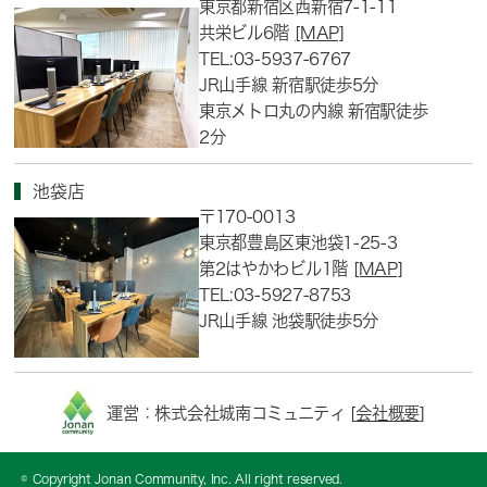
東京都新宿区西新宿7-1-11
共栄ビル6階
[MAP]
TEL:03-5937-6767
JR山手線 新宿駅徒歩5分
東京メトロ丸の内線 新宿駅徒歩
2分
池袋店
〒170-0013
東京都豊島区東池袋1-25-3
第2はやかわビル1階
[MAP]
TEL:03-5927-8753
JR山手線 池袋駅徒歩5分
運営：株式会社城南コミュニティ [
会社概要
]
© Copyright Jonan Community, Inc. All right reserved.