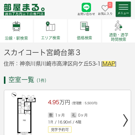
0
お気に入り
お問い合わせ
通勤・通学
価格検索
エリア検索
沿線・駅検索
時間検索
スカイコート宮崎台第３
住所：神奈川県川崎市高津区向ケ丘53-1[
MAP
]
空室一覧
（1件）
4.95
万円
(管理費：5,500円)
敷
1ヶ月
礼
0ヶ月
1Ｒ / 16.90㎡ / 4階
見学予約可