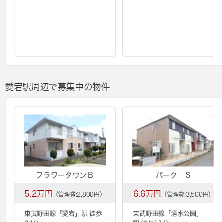
愛宕駅周辺で募集中の物件
フラワータウンＢ
パーク Ｓ
5.2万円
6.6万円
（管理費:2,800円）
（管理費:3,500円）
東武野田線「
愛宕
」駅 徒歩
東武野田線「
清水公園
」