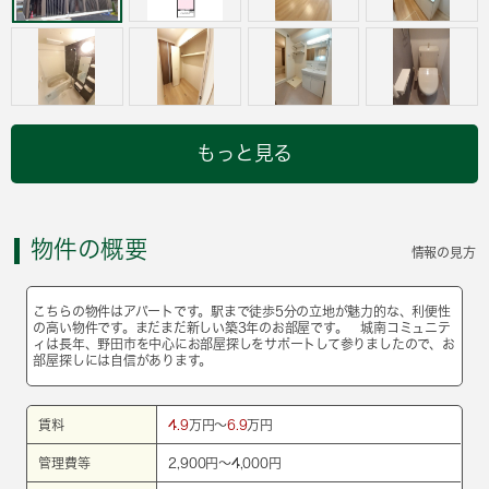
もっと見る
物件の概要
情報の見方
こちらの物件はアパートです。駅まで徒歩5分の立地が魅力的な、利便性
の高い物件です。まだまだ新しい築3年のお部屋です。 城南コミュニテ
ィは長年、野田市を中心にお部屋探しをサポートして参りましたので、お
部屋探しには自信があります。
賃料
4.9
万円～
6.9
万円
管理費等
2,900円～4,000円