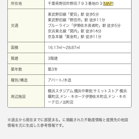
所在地
千葉県野田市野田７９３番地の３[
MAP
]
東武野田線
「
愛宕
」駅 徒歩5分
東武野田線
「
野田市
」駅 徒歩11分
交通
ブルーライン
「
伊勢佐木長者町
」駅 徒歩5分
京浜東北線
「
関内
」駅 徒歩14分
京急本線
「
黄金町
」駅 徒歩11分
面積
16.17㎡～28.87㎡
階建
3階建
築年数
築3年
種別/構造
アパート/木造
横浜スタジアム,横浜中華街,サミットストア 横浜
周辺施設
曙町店,ドン・キホーテ伊勢佐木町店,ドン・キホ
ーテ日ノ出町店
※過去から現在までに部屋まる。に掲載された不動産情報と提携先の地図
情報を元に生成した参考情報です。