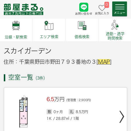
0
お気に入り
お問い合わせ
通勤・通学
価格検索
エリア検索
沿線・駅検索
時間検索
スカイガーデン
住所：千葉県野田市野田７９３番地の３[
MAP
]
空室一覧
（3件）
6.5
万円
(管理費：2,900円)
敷
0ヶ月
礼
8.5万円
1Ｋ / 28.87㎡ / 1階