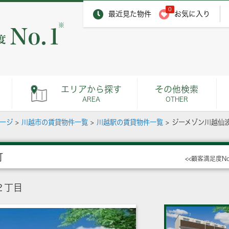
0
最近見た物件
お気に入り
※
エリアから探す
その他検索
AREA
OTHER
ページ
>
川越市の賃貸物件一覧
>
川越駅の賃貸物件一覧
>
ジーメゾン川越仙
町
<<顧客満足度N
２丁目