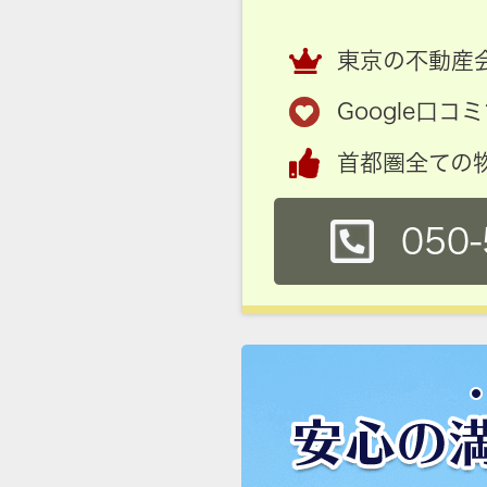
東京の不動産会
Google口
首都圏全ての
050-