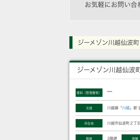
お気軽にお問い合
ジーメゾン川越仙波町
ジーメゾン川越仙波
****
賃料（管理費等）
川越線「
川越
」駅 
交通
川越市仙波町２丁目
所在地
3階建
階建
面積