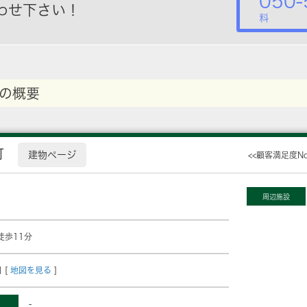
050-
わせ下さい！
料
の概要
町
建物ページ
<<顧客満足度N
周辺施設
徒歩11分
 [
地図を見る
]
-