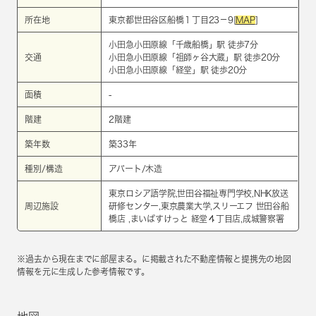
所在地
東京都世田谷区船橋１丁目23－9[
MAP
]
小田急小田原線
「
千歳船橋
」駅 徒歩7分
交通
小田急小田原線
「
祖師ヶ谷大蔵
」駅 徒歩20分
小田急小田原線
「
経堂
」駅 徒歩20分
面積
-
階建
2階建
築年数
築33年
種別/構造
アパート/木造
東京ロシア語学院,世田谷福祉専門学校,NHK放送
周辺施設
研修センター,東京農業大学,スリーエフ 世田谷船
橋店 ,まいばすけっと 経堂４丁目店,成城警察署
※過去から現在までに部屋まる。に掲載された不動産情報と提携先の地図
情報を元に生成した参考情報です。