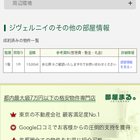
周辺環境
ジヴェルニイのその他の部屋情報
成約済みの物件一覧
階層
間取り
面積
参考賃料
(管理費・敷金・礼金)
詳細情報
部屋情報
1階
1Ｒ
15.00㎡
非公開 ※ご確認いたしますのでお問い合わせください
を見る >
都内最大級7万円以下の格安物件専門店
東京の不動産会社 顧客満足度No.1
Google口コミでお客様からの圧倒的支持を獲得