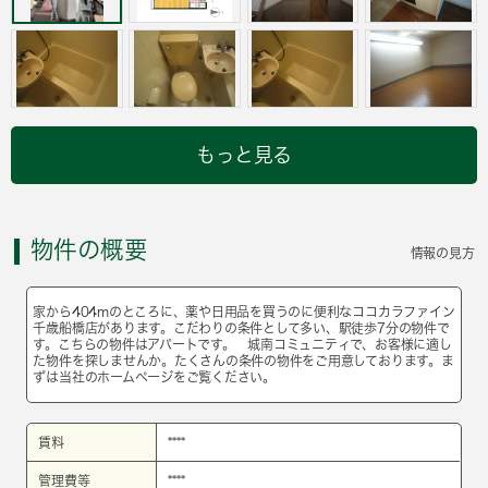
もっと見る
物件の概要
情報の見方
家から404mのところに、薬や日用品を買うのに便利なココカラファイン
千歳船橋店があります。こだわりの条件として多い、駅徒歩7分の物件で
す。こちらの物件はアパートです。 城南コミュニティで、お客様に適し
た物件を探しませんか。たくさんの条件の物件をご用意しております。ま
ずは当社のホームページをご覧ください。
賃料
****
管理費等
****