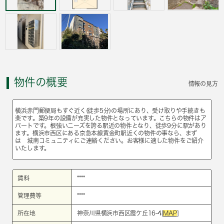
物件の概要
情報の見方
横浜赤門郵便局もすぐ近く(徒歩5分)の場所にあり、受け取りや手続きも
楽です。築9年の設備が充実した物件となっています。こちらの物件はア
パートです。根強いニーズを誇る駅近の物件となり、徒歩9分に駅があり
ます。横浜市西区にある京急本線黄金町駅近くの物件の事なら、まず
は 城南コミュニティにご連絡ください。お客様に適した物件をご紹介
いたします。
賃料
****
管理費等
****
所在地
神奈川県横浜市西区霞ケ丘16-4[
MAP
]