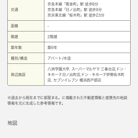
京急本線
「
黄金町
」駅 徒歩9分
交通
京急本線
「
日ノ出町
」駅 徒歩9分
京浜東北線
「
桜木町
」駅 徒歩23分
面積
-
階建
2階建
築年数
築9年
種別/構造
アパート/木造
八洲学園大学, スーパーマルヤマ 三春台店,ドン・
周辺施設
キホーテ日ノ出町店,ドン・キホーテ伊勢佐木町
店, セブンイレブン 横浜西戸部店
※過去から現在までに部屋まる。に掲載された不動産情報と提携先の地図
情報を元に生成した参考情報です。
地図