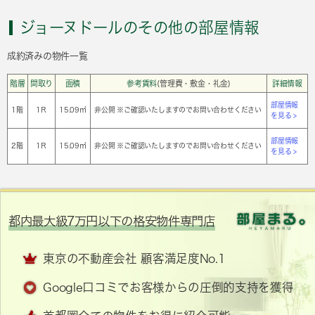
ジョーヌドールのその他の部屋情報
成約済みの物件一覧
階層
間取り
面積
参考賃料
(管理費・敷金・礼金)
詳細情報
部屋情報
1階
1Ｒ
15.09㎡
非公開 ※ご確認いたしますのでお問い合わせください
を見る >
部屋情報
2階
1Ｒ
15.09㎡
非公開 ※ご確認いたしますのでお問い合わせください
を見る >
都内最大級7万円以下の格安物件専門店
東京の不動産会社 顧客満足度No.1
Google口コミでお客様からの圧倒的支持を獲得