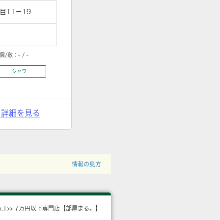
11－19
償/敷：
- / -
シャワー
> 詳細を見る
情報の見方
o.1>> 7万円以下専門店【部屋まる。】