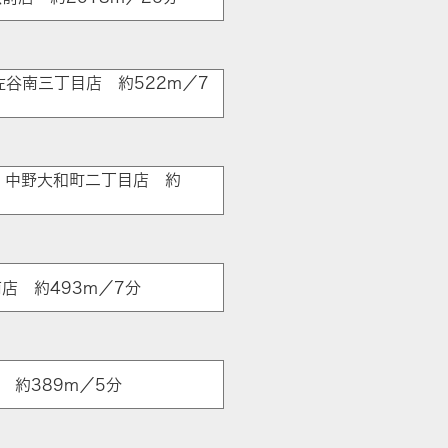
ア
佐谷南三丁目店 約522m／7
 中野大和町二丁目店 約
南店 約493m／7分
店 約389m／5分