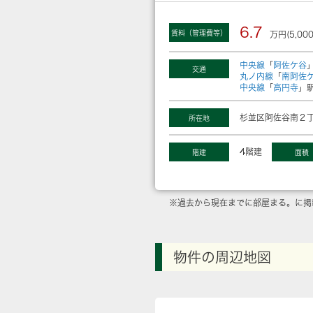
6.7
賃料（管理費等）
万円(5,00
中央線
「
阿佐ケ谷
交通
丸ノ内線
「
南阿佐
中央線
「
高円寺
」駅
杉並区阿佐谷南２丁
所在地
4階建
階建
面積
※過去から現在までに部屋まる。に掲
物件の周辺地図