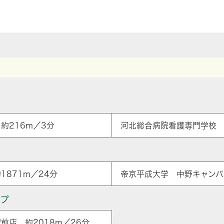
約216m／3分
河北総合病院看護専門学校 
1871m／24分
帝京平成大学 中野キャンパス
ップ
前店 約2018m／26分