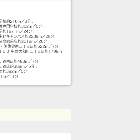
学校
約216m／3分
護専門学校
約352m／5分
学
約1871m／24分
中野キャンパス
約2289m／29分
荻窪駅前店
約2018m／26分
ト 阿佐谷南三丁目店
約522m／7分
１００ 中野大和町二丁目店
約1799m
佐ヶ谷南店
約493m／7分
佐ヶ谷店
約389m／5分
局
約392m／5分
31m／11分