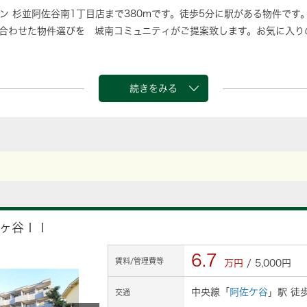
ン 杉並阿佐谷南1丁目店まで380mです。徒歩5分に駅がある物件です
合わせた物件選びを 城南コミュニティがご提案致します。お気に入り
続きをみる
ヶ谷ＩＩ
6.7
賃料/管理費等
万円
/ 5,000円
中央線「
阿佐ケ谷
」駅 徒
交通