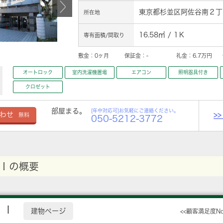
東京都杉並区阿佐谷南２丁目
所在地
16.58㎡ / 1Ｋ
専有面積/間取り
敷金：
0ヶ月
保証金：
-
礼金：
6.7万円
オートロック
室内洗濯機置場
エアコン
照明器具付き
クロゼット
部屋まる。
[年中対応可]お気軽にご連絡ください。
>
わせ
無料
050-5212-3772
Ｉの概要
ＩＩ
建物ページ
<<顧客満足度N