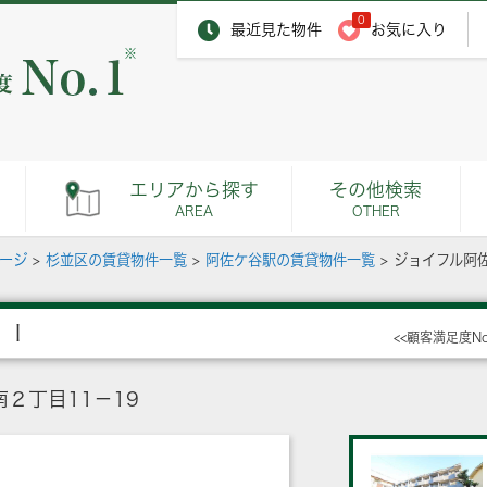
0
最近見た物件
お気に入り
※
エリアから探す
その他検索
AREA
OTHER
ページ
>
杉並区の賃貸物件一覧
>
阿佐ケ谷駅の賃貸物件一覧
>
ジョイフル阿
ＩＩ
<<顧客満足度N
２丁目11－19