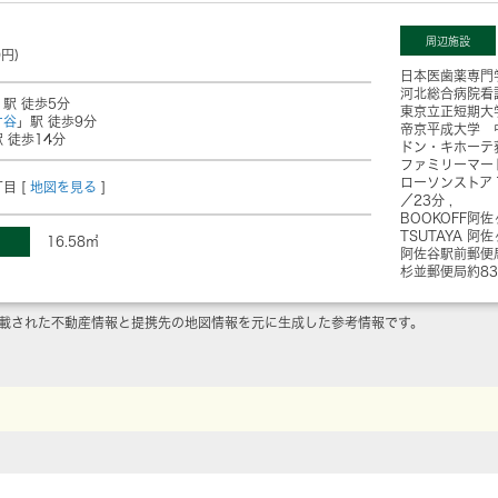
周辺施設
0円)
日本医歯薬専門
河北総合病院看
」駅 徒歩5分
東京立正短期大
ケ谷
」駅 徒歩9分
帝京平成大学 
 徒歩14分
ドン・キホーテ
ファミリーマー
ローソンストア
目 [
地図を見る
]
／23分
BOOKOFF阿
TSUTAYA 阿
16.58㎡
阿佐谷駅前郵便
杉並郵便局
約8
載された不動産情報と提携先の地図情報を元に生成した参考情報です。