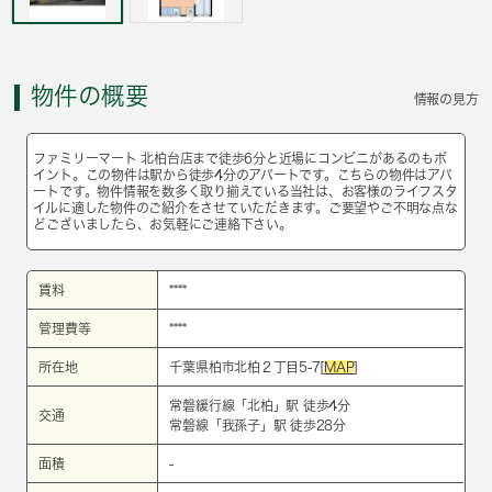
物件の概要
情報の見方
ファミリーマート 北柏台店まで徒歩6分と近場にコンビニがあるのもポ
イント。この物件は駅から徒歩4分のアパートです。こちらの物件はアパ
ートです。物件情報を数多く取り揃えている当社は、お客様のライフスタ
イルに適した物件のご紹介をさせていただきます。ご要望やご不明な点な
どございましたら、お気軽にご連絡下さい。
賃料
****
管理費等
****
所在地
千葉県柏市北柏２丁目5-7[
MAP
]
常磐緩行線
「
北柏
」駅 徒歩4分
交通
常磐線
「
我孫子
」駅 徒歩28分
面積
-