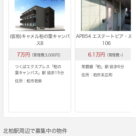
(仮称)キャメル柏の葉キャンパ
AP854 エステートピア・ル
ス8
106
7万円
6.1万円
（管理費:3,000円）
（管理費:-）
つくばエクスプレス「
柏の
常磐線「
柏
」駅 徒歩6分
葉キャンパス
」駅 徒歩15分
住所：柏市末広町
住所：柏市若柴
北柏駅周辺で募集中の物件