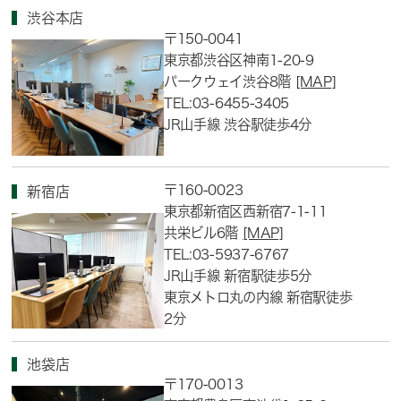
渋谷本店
〒150-0041
東京都渋谷区神南1-20-9
パークウェイ渋谷8階
[MAP]
TEL:03-6455-3405
JR山手線 渋谷駅徒歩4分
〒160-0023
新宿店
東京都新宿区西新宿7-1-11
共栄ビル6階
[MAP]
TEL:03-5937-6767
JR山手線 新宿駅徒歩5分
東京メトロ丸の内線 新宿駅徒歩
2分
池袋店
〒170-0013