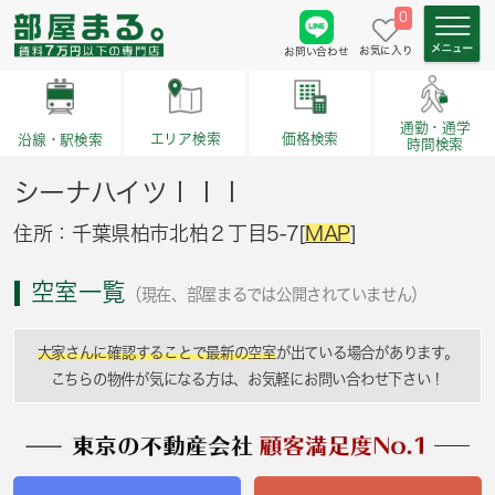
0
お気に入り
お問い合わせ
通勤・通学
価格検索
エリア検索
沿線・駅検索
時間検索
シーナハイツＩＩＩ
住所：千葉県柏市北柏２丁目5-7[
MAP
]
空室一覧
（現在、部屋まるでは公開されていません）
大家さんに確認することで最新の空室
が出ている場合があります。
こちらの物件が気になる方は、お気軽にお問い合わせ下さい！