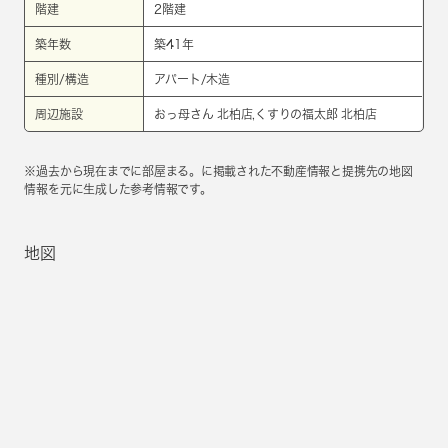
階建
2階建
築年数
築41年
種別/構造
アパート/木造
周辺施設
おっ母さん 北柏店,くすりの福太郎 北柏店
※過去から現在までに部屋まる。に掲載された不動産情報と提携先の地図
情報を元に生成した参考情報です。
地図