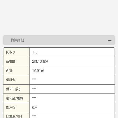
物件詳細
間取り
1Ｋ
所在階
2階/ 3階建
面積
16.91㎡
保証金
****
償却・敷引
****
権利金/雑費
****
総戸数
6戸
駐車場/料金
****