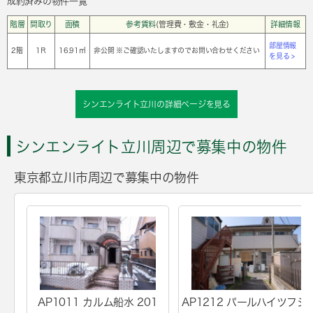
成約済みの物件一覧
階層
間取り
面積
参考賃料
(管理費・敷金・礼金)
詳細情報
部屋情報
2階
1Ｒ
16.91㎡
非公開 ※ご確認いたしますのでお問い合わせください
を見る >
シンエンライト立川の詳細ページを見る
シンエンライト立川周辺で募集中の物件
東京都立川市周辺で募集中の物件
AP1011 カルム船水 201
AP1212 パールハイツフジ