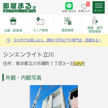
0
お気に入り
お問い合わせ
通勤・通学
価格検索
エリア検索
沿線・駅検索
時間検索
立川市でお探しなら、賃料7万円以下の専門店・部屋まる！
シンエンライト立川
住所：東京都立川市曙町１丁目3－3[
MAP
]
外観・内観写真