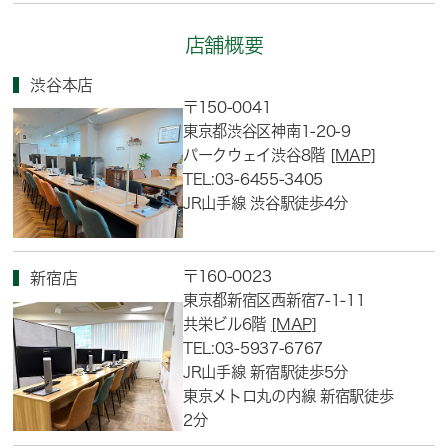
店舗概要
渋谷本店
〒150-0041
東京都渋谷区神南1-20-9
パークウェイ渋谷8階
[MAP]
TEL:03-6455-3405
JR山手線 渋谷駅徒歩4分
〒160-0023
新宿店
東京都新宿区西新宿7-1-11
共栄ビル6階
[MAP]
TEL:03-5937-6767
JR山手線 新宿駅徒歩5分
東京メトロ丸の内線 新宿駅徒歩
2分