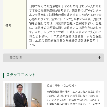
日中でなくても洗濯物を干せるため毎日忙しい人にもお
すすめの浴室乾燥機があります。来客時にはTVインター
ホンを使用して訪問者の顔を確認することがきるので安
心感があります。浴室とトイレが分かれています。賃貸住
宅をお探しの方は、お気軽に当社へご連絡下さい。当社
備考
は、お客様のご希望に適した住まいのご紹介をいたしま
す。また、しっかりとサポート致しますのでご安心して
お任せ下さい。１年未満の解約は違約金１ヶ月分保証
料：エポス初回総賃料５０％継続保証委託料毎月１．
５％
周辺環境
スタッフコメント
担当：中村（なかむら）
室内設備は照明付き・エアコンなど豊富に揃っ
ており、過ごしやすいお部屋になっておりま
す。ディンプルキーの扉が用いられ、折れにく
く複製も難しい鍵を使用できます。リーズナブ