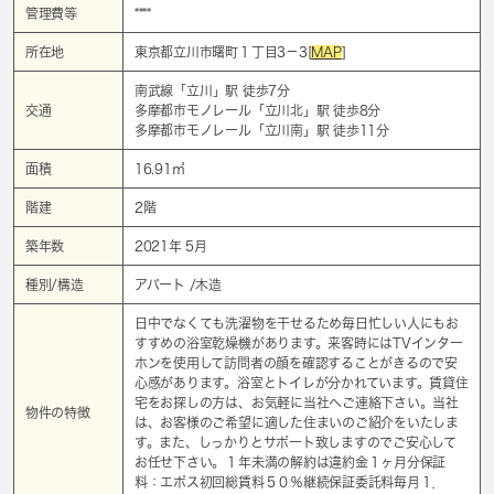
管理費等
****
所在地
東京都立川市曙町１丁目3－3[
MAP
]
南武線「
立川
」駅 徒歩7分
交通
多摩都市モノレール「
立川北
」駅 徒歩8分
多摩都市モノレール「
立川南
」駅 徒歩11分
面積
16.91㎡
階建
2階
築年数
2021年 5月
種別/構造
アパート /木造
日中でなくても洗濯物を干せるため毎日忙しい人にもお
すすめの浴室乾燥機があります。来客時にはTVインター
ホンを使用して訪問者の顔を確認することがきるので安
心感があります。浴室とトイレが分かれています。賃貸住
宅をお探しの方は、お気軽に当社へご連絡下さい。当社
物件の特徴
は、お客様のご希望に適した住まいのご紹介をいたしま
す。また、しっかりとサポート致しますのでご安心して
お任せ下さい。１年未満の解約は違約金１ヶ月分保証
料：エポス初回総賃料５０％継続保証委託料毎月１．