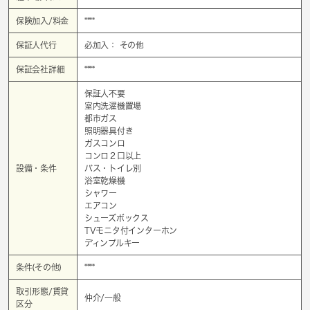
保険加入/料金
****
保証人代行
必加入： その他
保証会社詳細
****
保証人不要
室内洗濯機置場
都市ガス
照明器具付き
ガスコンロ
コンロ２口以上
設備・条件
バス・トイレ別
浴室乾燥機
シャワー
エアコン
シューズボックス
TVモニタ付インターホン
ディンプルキー
条件(その他)
****
取引形態/賃貸
仲介/一般
区分