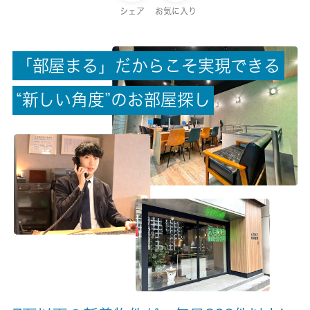
保証金
シェア
お気に入り
0ヶ月
「
部
屋
ま
る
」
だ
か
ら
こ
そ
実
現
で
き
る
償却/敷引
-/-
“
新
し
い
角
度
”
の
お
部
屋
探
し
権利金/雑費
-/-
総戸数
9戸
現状/入居可能日
空家/2026-08月下旬
駐車場/料金
空有/5500円