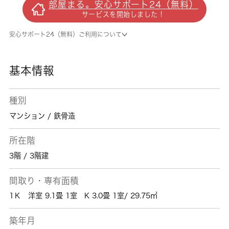
部屋まる。安心サポート24（無料）
件。充実した新生活を過ごしましょう。この物
サービスを開始しました！
件は令和8年8月の入居日指定と決定になりま
したので確認ください。小田原市へ移住を計画
安心サポート24（無料）ご利用について
してるなら、 城南コミュニティまでお問い合
わせください。当社では、お客様の希望条件合
わせたお部屋をご紹介させていただきます。
基本情報
種別
マンション / 鉄骨造
所在階
3階 / 3階建
間取り・専有面積
1Ｋ 洋室 9.1畳 1室 K 3.0畳 1室/ 29.75㎡
築年月