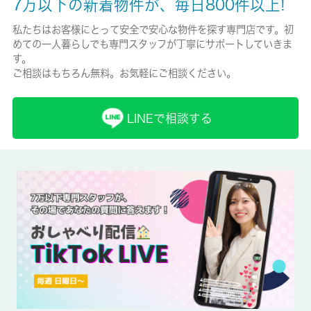
7万以下の新着物件が、毎日800件以上!
保険加入/料金
私たちはお客様にとって安全で安心な物件を探す専門店です。初
めての一人暮らしでも専門スタッフが丁寧にサポートしていきま
有/-
す。
ご相談はもちろん無料。お気軽にご相談ください。
保険名/保険期間
-/-
LINEで相談する
保証人代行
必加入
保証会社詳細
保証人代行サービス保証料・家賃集金サービス手数料 10,000円/
入居時、以降は月額賃料の1％/毎月(入居期間中)
賃貸区分/契約期間
一般/2年
取引形態