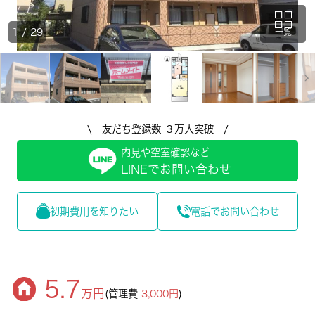
1
/
29
一覧
\ 友だち登録数 ３万人突破 /
内見や空室確認など
LINEでお問い合わせ
初期費用を知りたい
電話でお問い合わせ
5.7
万円
(管理費
3,000円
)