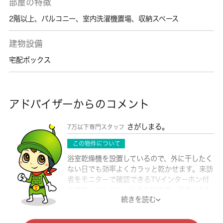
部屋の特徴
2階以上
、
バルコニー
、
室内洗濯機置場
、
収納スペース
建物設備
宅配ボックス
アドバイザーからのコメント
さがしまる。
7万以下専門スタッフ
この物件について
浴室乾燥機を設置しているので、外に干したく
ない日でも効率よくカラッと乾かせます。来訪
者をモニターで確認できるTVインターホン付
きです。バルコニー付きの物件で、用途に合わ
続きを読む
せて活用できます。快適に生活する上で欠かせ
ないエアコンが設置されているマンションで
す。転居先に住み心地も良いこちらの賃貸物