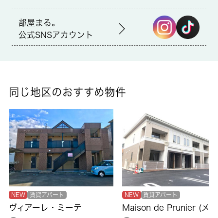
仲介
部屋まる。
公式SNSアカウント
備考
インターホン越しに来訪者を確認できるので、トラブルを回避し
やすくなります。浴室乾燥機を備え付けているので、浴室や洗濯
物からスピーディーに湿気を除去してカビを防げます。このマン
ションはCATV対応の為、簡単な契約で視聴可能です。お部屋探
同じ地区のおすすめ物件
しも楽しくワクワクしながら選びましょう。小田原市エリアの鴨
宮近くの情報が満載です。是非、お問い合せ下さい。
NEW
賃貸アパート
NEW
賃貸アパート
ヴィアーレ・ミーテ