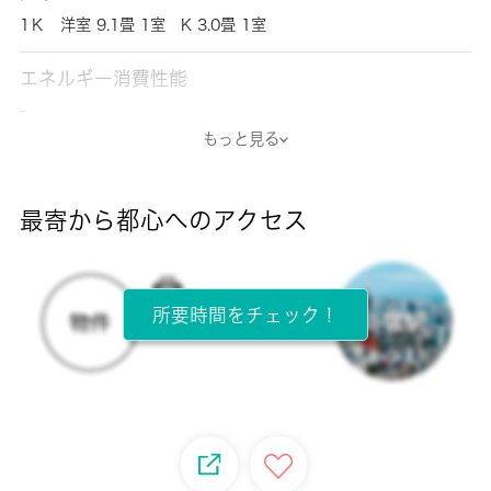
1Ｋ 洋室 9.1畳 1室 K 3.0畳 1室
エネルギー消費性能
-
もっと見る
断熱性能
-
最寄から都心へのアクセス
目安光熱費
-
所要時間をチェック！
所在階
3階 / 3階建
面積
29.75㎡