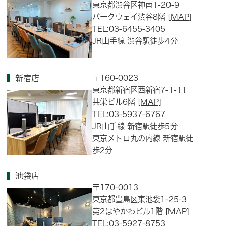
東京都渋谷区神南1-20-9
パークウェイ渋谷8階
[MAP]
TEL:03-6455-3405
JR山手線 渋谷駅徒歩4分
〒160-0023
新宿店
東京都新宿区西新宿7-1-11
共栄ビル6階
[MAP]
TEL:03-5937-6767
JR山手線 新宿駅徒歩5分
東京メトロ丸の内線 新宿駅徒
歩2分
池袋店
〒170-0013
東京都豊島区東池袋1-25-3
第2はやかわビル1階
[MAP]
TEL:03-5927-8753