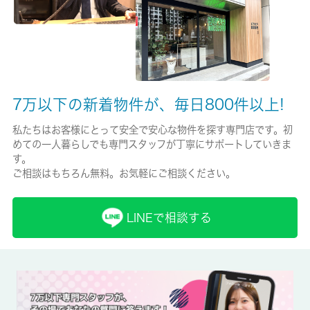
保証人代行
必加入
保証会社詳細
7万以下の新着物件が、毎日800件以上!
①初回＋月額プラン（賃料総額の50％＋月額1％～2％）／年間
保証料なし ②月額プラン（月額 賃料総額の3％～4％）／初
私たちはお客様にとって安全で安心な物件を探す専門店です。初
回・年間保証料なし
めての一人暮らしでも専門スタッフが丁寧にサポートしていきま
す。
賃貸区分/契約期間
ご相談はもちろん無料。お気軽にご相談ください。
一般/2年
LINEで相談する
取引形態
仲介
備考
★諸条件はレインズの図面が優先となります★