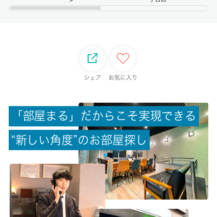
権利金/雑費
-/-
総戸数
8戸
シェア
お気に入り
現状/入居可能日
空家/即時
「
部
屋
ま
る
」
だ
か
ら
こ
そ
実
現
で
き
る
駐車場/料金
“
新
し
い
角
度
”
の
お
部
屋
探
し
無/-
保険加入/料金
有/20000円
保険名/保険期間
-/2年