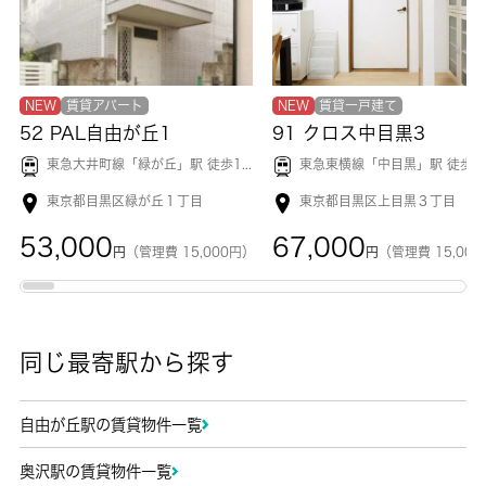
NEW
賃貸アパート
NEW
賃貸一戸建て
52 PAL自由が丘1
91 クロス中目黒3
東急大井町線「
緑が丘
」駅 徒歩1分
東急東横線「
中目黒
」駅 徒歩8
東京都目黒区緑が丘１丁目
東京都目黒区上目黒３丁目
53,000
67,000
円
（管理費 15,000円）
円
（管理費 15,00
同じ最寄駅から探す
自由が丘駅の賃貸物件一覧
奥沢駅の賃貸物件一覧