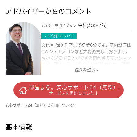
アドバイザーからのコメント
中村(なかむら)
7万以下専門スタッフ
この物件について
文化堂 緑ケ丘店まで徒歩6分です。室内設備は
CATV・エアコンなど大変充実しております。
暖かく過ごすことができる南向きのマンション
です。駅まで徒歩5分の立地が魅力的な、利便
続きを読む
性の高い物件です。雨風から骨組みを守ってく
れるのが、外観タイル張りです。目黒区で新し
い住まいをお求めの方は 城南コミュニティに
部屋まる。安心サポート24（無料）
ご連絡ください。お客様の希望条件にマッチし
サービスを開始しました！
たお部屋をご紹介致します。
安心サポート24（無料）ご利用について
基本情報