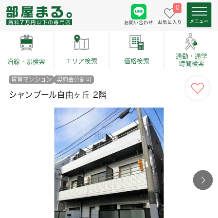
0
お気に入り
お問い合わせ
通勤・通学
価格検索
エリア検索
沿線・駅検索
時間検索
賃貸マンション
契約金分割可
シャンブール自由ヶ丘 2階