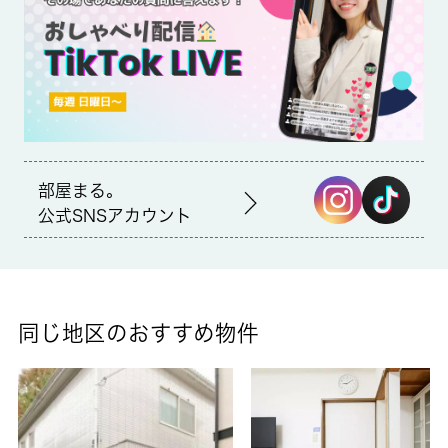
文化堂 緑ケ丘店まで411mです。室内設備はCATV・エアコンな
ど大変充実しております。駅まで徒歩5分の立地が魅力的な、利
便性の高い物件です。タイル張りのきれいな外観も特徴の一つで
す。賃貸情報をお探しの方は、ぜひ当社にご連絡下さい。多種多
様な物件情報を取り扱っておりますので、きっとご希望の物件が
見つかるはずです。
部屋まる。
公式SNSアカウント
同じ地区のおすすめ物件