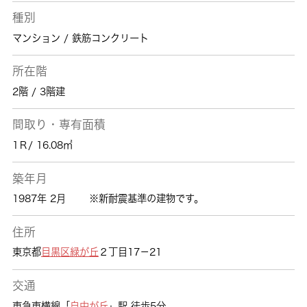
種別
マンション / 鉄筋コンクリート
所在階
2階 / 3階建
間取り・専有面積
1Ｒ/ 16.08㎡
築年月
1987年 2月
※新耐震基準の建物です。
住所
東京都
目黒区
緑が丘
２丁目17－21
交通
東急東横線「
自由が丘
」駅 徒歩5分