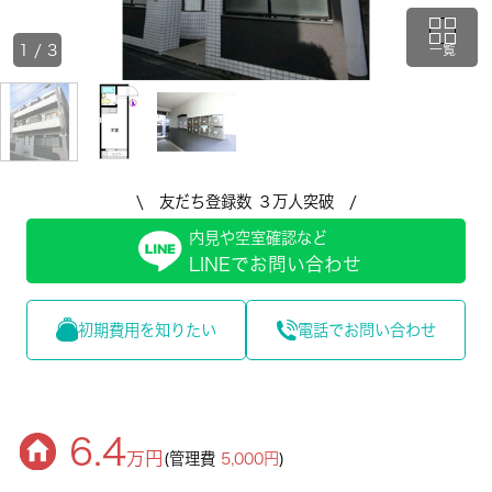
1
/
3
一覧
\ 友だち登録数 ３万人突破 /
内見や空室確認など
LINEでお問い合わせ
初期費用を知りたい
電話でお問い合わせ
6.4
万円
(管理費
5,000円
)