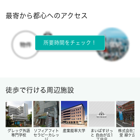
-
最寄から都心へのアクセス
目安光熱費
-
所要時間をチェック！
所在階
2階 / 3階建
面積
16.08㎡
徒歩で行ける周辺施設
保証金
0ヶ月
償却/敷引
-/-
グレッグ外語
ソフィアフィト
産業能率大学
まいばすけっ
株式会社文
専門学校
セラピーカレッ
と 自由が丘1
堂 緑ケ丘店
ジ
丁目店