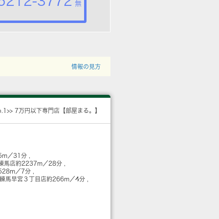
5212-3772
無
情報の見方
o.1>> 7万円以下専門店【部屋まる。】
5m／31分
練馬店
約2237m／28分
528m／7分
 練馬早宮３丁目店
約266m／4分