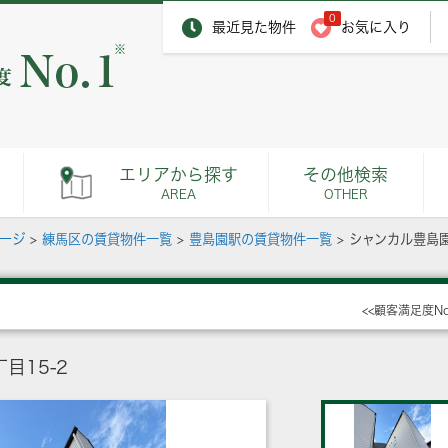
0
最近見た物件
お気に入り
※
エリアから探す
その他検索
AREA
OTHER
ページ
>
練馬区の賃貸物件一覧
>
豊島園駅の賃貸物件一覧
>
シャンカル豊島
<<顧客満足度N
目15-2