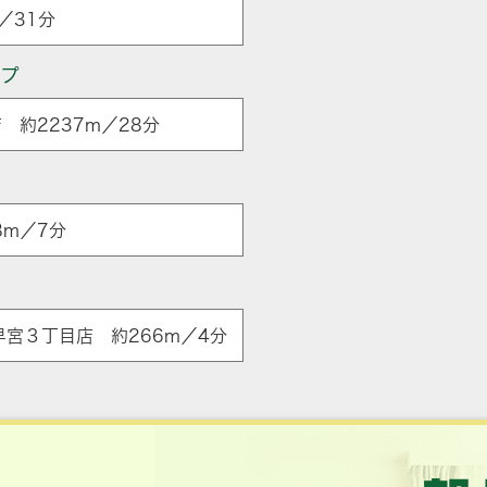
／31分
ップ
 約2237m／28分
8m／7分
ア
早宮３丁目店 約266m／4分