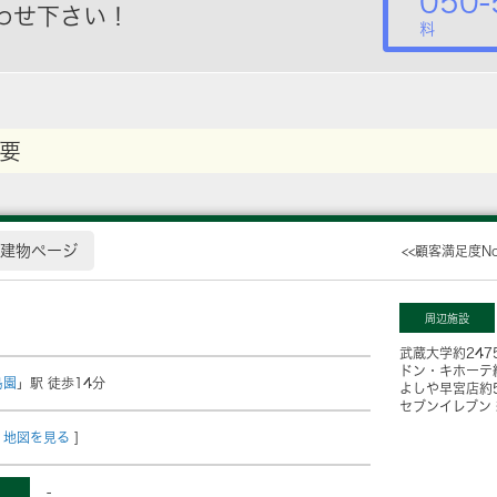
050-
わせ下さい！
料
要
建物ページ
<<顧客満足度N
周辺施設
武蔵大学
約247
ドン・キホーテ
島園
」駅 徒歩14分
よしや早宮店
約
セブンイレブン
地図を見る
]
-