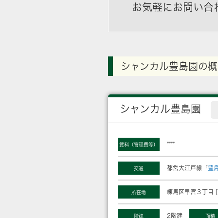
お気軽にお問い合
シャンカル豊島園の概
シャンカル豊島園
****
賃料（管理費等）
都営大江戸線「
豊
交通
練馬区早宮３丁目 [
所在地
2階建
階建
面積