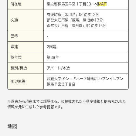
所在地
東京都練馬区早宮１丁目33－4[
MAP
]
有楽町線
「
氷川台
」駅 徒歩12分
交通
都営大江戸線
「
練馬
」駅 徒歩17分
都営大江戸線
「
豊島園
」駅 徒歩14分
面積
-
階建
2階建
築年数
築39年
種別/構造
アパート/木造
武蔵大学,ドン・キホーテ練馬店,セブンイレブン
周辺施設
練馬早宮３丁目店
※過去から現在までに部屋まる。に掲載された不動産情報と提携先の地図
情報を元に生成した参考情報です。
地図