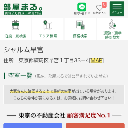
0
お気に入り
お問い合わせ
通勤・通学
価格検索
エリア検索
沿線・駅検索
時間検索
シャルム早宮
住所：東京都練馬区早宮１丁目33－4[
MAP
]
空室一覧
（現在、部屋まるでは公開されていません）
大家さんに確認することで最新の空室
が出ている場合があります。
こちらの物件が気になる方は、お気軽にお問い合わせ下さい！