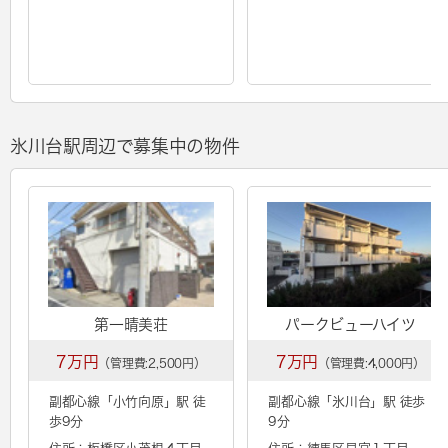
氷川台駅周辺で募集中の物件
第一晴美荘
パークビューハイツ
7万円
7万円
（管理費:2,500円）
（管理費:4,000円）
副都心線「
小竹向原
」駅 徒
副都心線「
氷川台
」駅 徒歩
歩9分
9分