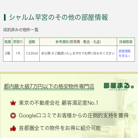
シャルム早宮のその他の部屋情報
成約済みの物件一覧
階層
間取り
面積
参考賃料
(管理費・敷金・礼金)
詳細情報
部屋情報
2階
1Ｒ
13.35㎡
非公開 ※ご確認いたしますのでお問い合わせください
を見る >
都内最大級7万円以下の格安物件専門店
東京の不動産会社 顧客満足度No.1
Google口コミでお客様からの圧倒的支持を獲得
首都圏全ての物件をお得に紹介可能