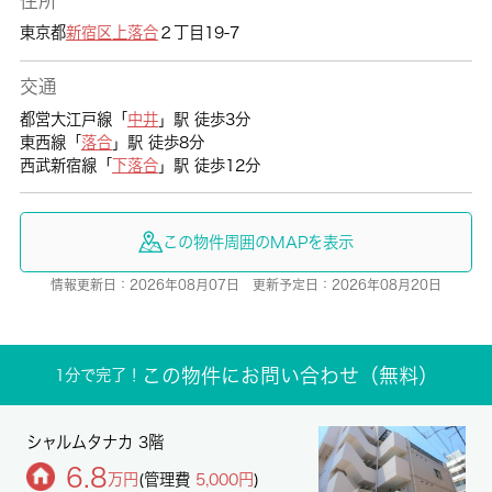
住所
東京都
新宿区
上落合
２丁目19-7
交通
都営大江戸線「
中井
」駅 徒歩3分
東西線「
落合
」駅 徒歩8分
西武新宿線「
下落合
」駅 徒歩12分
この物件周囲のMAPを表示
情報更新日：2026年08月07日 更新予定日：2026年08月20日
この物件にお問い合わせ（無料）
1分で完了！
シャルムタナカ 3階
6.8
万円
(管理費
5,000円
)