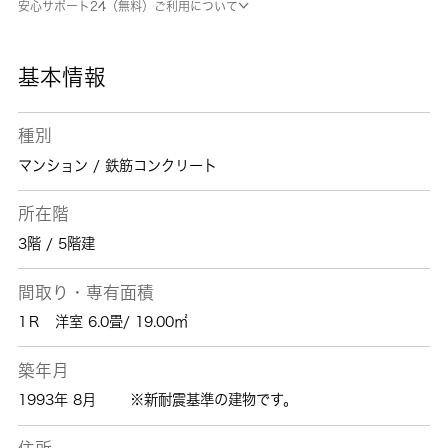
安心サポート24（無料）ご利用について
の方に、素敵な暮らしを当社のスタッフが全力
でサポート致します。都営大江戸線中井付近の
情報も満載です。
基本情報
種別
マンション / 鉄筋コンクリート
所在階
3階 / 5階建
間取り・専有面積
1Ｒ 洋室 6.0畳/ 19.00㎡
築年月
1993年 8月
※新耐震基準の建物です。