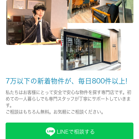
有/20000円
保険名/保険期間
-/2年
保証人代行
必加入
保証会社詳細
7万以下の新着物件が、毎日800件以上!
詳細はお問い合わせください
私たちはお客様にとって安全で安心な物件を探す専門店です。初
賃貸区分/契約期間
めての一人暮らしでも専門スタッフが丁寧にサポートしていきま
一般/2年
す。
ご相談はもちろん無料。お気軽にご相談ください。
取引形態
仲介
LINEで相談する