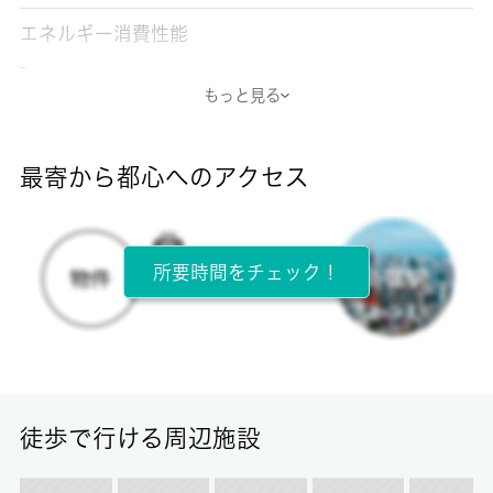
エネルギー消費性能
-
もっと見る
断熱性能
-
最寄から都心へのアクセス
目安光熱費
-
所要時間をチェック！
所在階
3階 / 5階建
面積
19.00㎡
徒歩で行ける周辺施設
保証金