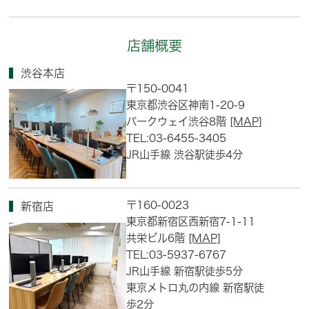
店舗概要
渋谷本店
〒150-0041
東京都渋谷区神南1-20-9
パークウェイ渋谷8階
[MAP]
TEL:03-6455-3405
JR山手線 渋谷駅徒歩4分
〒160-0023
新宿店
東京都新宿区西新宿7-1-11
共栄ビル6階
[MAP]
TEL:03-5937-6767
JR山手線 新宿駅徒歩5分
東京メトロ丸の内線 新宿駅徒
歩2分