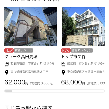
NEW
賃貸アパート
NEW
賃貸マンション
クラーク高田馬場
トップ市ケ谷
西武新宿線「
下落合
」駅 徒歩4分
総武線「
市ケ谷
」駅 徒歩6分
東京都新宿区高田馬場３丁目
東京都新宿区市谷砂土原町３丁
62,000
68,000
円
（管理費 3,000円）
円
（管理費 5,000
同じ最寄駅から探す