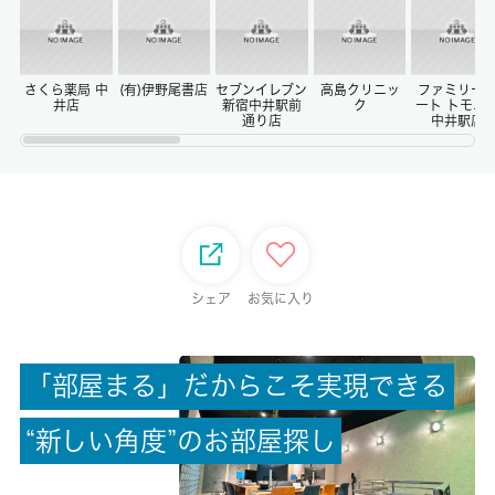
-
償却/敷引
-/-
さくら薬局 中
(有)伊野尾書店
セブンイレブン
高島クリニッ
ファミリー
井店
新宿中井駅前
ク
ート トモニ
通り店
中井駅店
権利金/雑費
-/-
総戸数
-
シェア
お気に入り
現状/入居可能日
空家/相談
「
部
屋
ま
る
」
だ
か
ら
こ
そ
実
現
で
き
る
駐車場/料金
“
新
し
い
角
度
”
の
お
部
屋
探
し
-/-
保険加入/料金