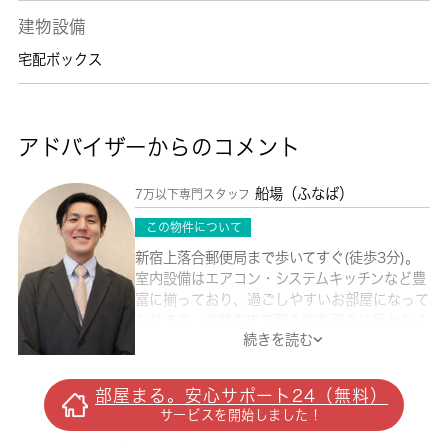
建物設備
宅配ボックス
アドバイザーからのコメント
船場（ふなば）
7万以下専門スタッフ
この物件について
新宿上落合郵便局まで歩いてすぐ(徒歩3分)。
室内設備はエアコン・システムキッチンなど豊
富に揃っており、過ごしやすいお部屋になって
おります。玄関先まで覗き穴を覗きに行かなく
続きを読む
てもインターホン越しに誰が来たのかを確認で
きるので安心感があります。お掃除も楽々な、
フローリングが嬉しい物件となっています。お
部屋まる。安心サポート24（無料）
引っ越しのお日にちに関するご相談等は迅速に
サービスを開始しました！
お受けいたします。住みやすい環境が嬉しい賃
貸物件です。新宿区エリアでの新生活をご検討