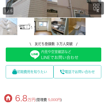
1
/
5
一覧
\ 友だち登録数 ３万人突破 /
内見や空室確認など
LINEでお問い合わせ
初期費用を知りたい
電話でお問い合わせ
6.8
万円
(管理費
5,000円
)