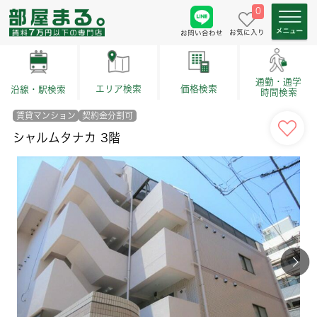
0
お気に入り
お問い合わせ
通勤・通学
価格検索
エリア検索
沿線・駅検索
時間検索
賃貸マンション
契約金分割可
シャルムタナカ 3階