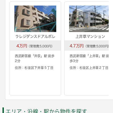
ラレジダンスドアルボレ
上井草マンション
4万円
4.7万円
（管理費:5,000円）
（管理費:5,000円）
西武新宿線「
井荻
」駅 徒歩
西武新宿線「
上井草
」駅 徒
2分
歩3分
住所：杉並区下井草５丁目
住所：杉並区上井草２丁目
エリア・沿線・駅から物件を探す