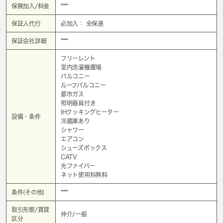
保険加入/料金
****
保証人代行
必加入： 全保連
保証会社詳細
****
フリーレント
室内洗濯機置場
バルコニー
ルーフバルコニー
都市ガス
照明器具付き
IHクッキングヒーター
設備・条件
冷蔵庫あり
シャワー
エアコン
シューズボックス
CATV
光ファイバー
ネット使用料無料
条件(その他)
****
取引形態/賃貸
仲介/一般
区分