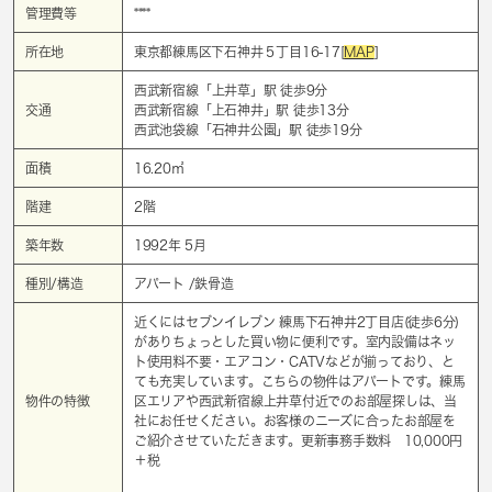
管理費等
****
所在地
東京都練馬区下石神井５丁目16-17[
MAP
]
西武新宿線「
上井草
」駅 徒歩9分
交通
西武新宿線「
上石神井
」駅 徒歩13分
西武池袋線「
石神井公園
」駅 徒歩19分
面積
16.20㎡
階建
2階
築年数
1992年 5月
種別/構造
アパート /鉄骨造
近くにはセブンイレブン 練馬下石神井2丁目店(徒歩6分)
がありちょっとした買い物に便利です。室内設備はネッ
ト使用料不要・エアコン・CATVなどが揃っており、と
ても充実しています。こちらの物件はアパートです。練馬
物件の特徴
区エリアや西武新宿線上井草付近でのお部屋探しは、当
社にお任せください。お客様のニーズに合ったお部屋を
ご紹介させていただきます。更新事務手数料 10,000円
＋税