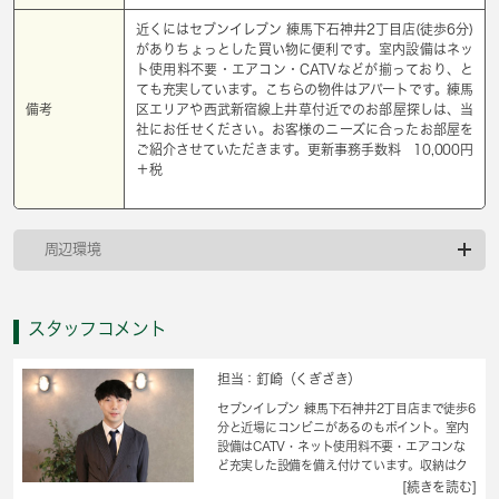
近くにはセブンイレブン 練馬下石神井2丁目店(徒歩6分)
がありちょっとした買い物に便利です。室内設備はネッ
ト使用料不要・エアコン・CATVなどが揃っており、と
ても充実しています。こちらの物件はアパートです。練馬
備考
区エリアや西武新宿線上井草付近でのお部屋探しは、当
社にお任せください。お客様のニーズに合ったお部屋を
ご紹介させていただきます。更新事務手数料 10,000円
＋税
周辺環境
スタッフコメント
担当：釘崎（くぎざき）
セブンイレブン 練馬下石神井2丁目店まで徒歩6
分と近場にコンビニがあるのもポイント。室内
設備はCATV・ネット使用料不要・エアコンな
ど充実した設備を備え付けています。収納はク
ロゼット・シューズボックスなど豊富なので、
[続きを読む]