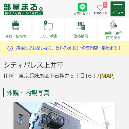
0
お気に入り
お問い合わせ
通勤・通学
価格検索
エリア検索
沿線・駅検索
時間検索
練馬区でお探しなら、賃料7万円以下の専門店・部屋まる！
シティパレス上井草
住所：東京都練馬区下石神井５丁目16-17[
MAP
]
外観・内観写真