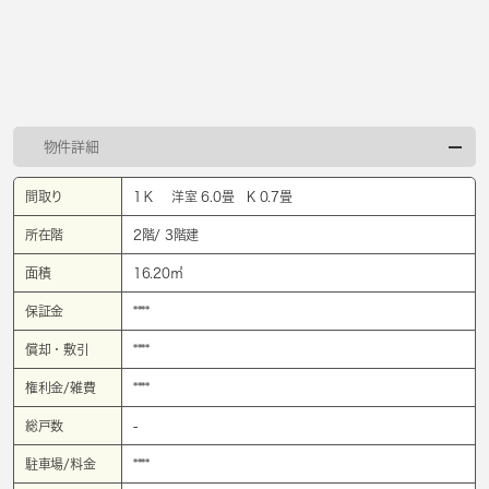
物件詳細
間取り
1Ｋ 洋室 6.0畳 K 0.7畳
所在階
2階/ 3階建
面積
16.20㎡
保証金
****
償却・敷引
****
権利金/雑費
****
総戸数
-
駐車場/料金
****