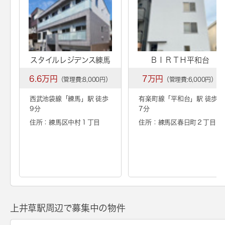
スタイルレジデンス練馬
ＢＩＲＴＨ平和台
6.6万円
7万円
（管理費:8,000円）
（管理費:6,000円）
西武池袋線「
練馬
」駅 徒歩
有楽町線「
平和台
」駅 徒歩
9分
7分
住所：練馬区中村１丁目
住所：練馬区春日町２丁目
上井草駅周辺で募集中の物件