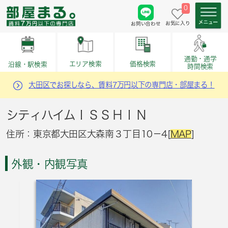
0
お気に入り
お問い合わせ
通勤・通学
価格検索
エリア検索
沿線・駅検索
時間検索
大田区でお探しなら、賃料7万円以下の専門店・部屋まる！
シティハイムＩＳＳＨＩＮ
住所：東京都大田区大森南３丁目10－4[
MAP
]
外観・内観写真