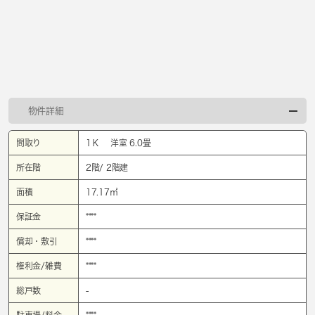
物件詳細
間取り
1Ｋ 洋室 6.0畳
所在階
2階/ 2階建
面積
17.17㎡
保証金
****
償却・敷引
****
権利金/雑費
****
総戸数
-
駐車場/料金
****