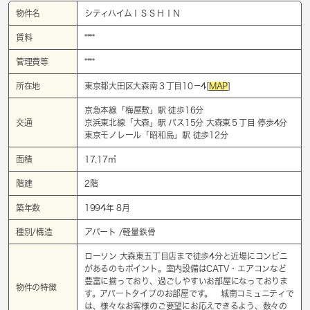
物件名
シティハイムＩＳＳＨＩＮ
賃料
****
管理費等
****
所在地
東京都大田区大森南３丁目10－4[
MAP
]
京急本線「
梅屋敷
」駅 徒歩16分
交通
京浜東北線「
大森
」駅 バス15分 大森東５丁目 停歩4分
東京モノレール「
昭和島
」駅 徒歩12分
面積
17.17㎡
階建
2階
築年数
1994年 8月
種別/構造
アパート /軽量鉄骨
ローソン 大森東五丁目店まで徒歩4分と近場にコンビニ
があるのもポイント。室内設備はCATV・エアコンなど
豊富に揃っており、過ごしやすいお部屋になっておりま
物件の特徴
す。アパートタイプのお部屋です。 城南コミュニティで
は、様々なお客様のご要望にお応えできるよう、数々の