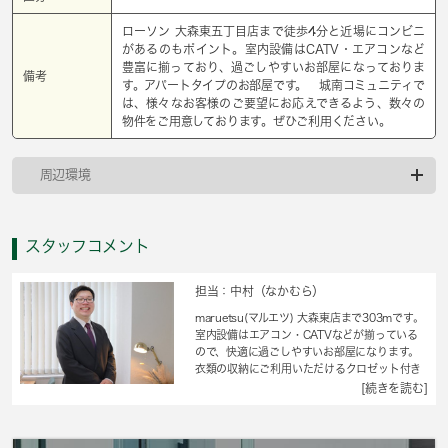
ローソン 大森東五丁目店まで徒歩4分と近場にコンビニ
があるのもポイント。室内設備はCATV・エアコンなど
豊富に揃っており、過ごしやすいお部屋になっておりま
備考
す。アパートタイプのお部屋です。 城南コミュニティで
は、様々なお客様のご要望にお応えできるよう、数々の
物件をご用意しております。ぜひご利用ください。
周辺環境
スタッフコメント
担当：中村（なかむら）
maruetsu(マルエツ) 大森東店まで303mです。
室内設備はエアコン・CATVなどが揃っている
ので、快適に過ごしやすいお部屋になります。
衣類の収納にご利用いただけるクロゼット付き
の物件です。家賃が5万円以下のお部屋になって
[続きを読む]
おります。初の一人暮らしをきっかけにお料理
も楽しめる1Kです。京急本線梅屋敷近くでな
ら、交通面で不自由のない暮らしができるでし