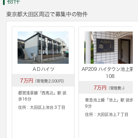
物件
東京都大田区周辺で募集中の物件
ＡＤハイツ
AP209 ハイタウン池上第
108
7万円
（管理費:2,000円）
7万円
（管理費:-）
都営浅草線「
西馬込
」駅 徒
歩16分
東急池上線「
池上
」駅 徒歩
9分
住所：大田区上池台３丁目
住所：大田区池上７丁目