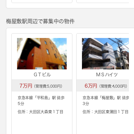
梅屋敷駅周辺で募集中の物件
ＧＴビル
ＭＳハイツ
7万円
6万円
（管理費:5,000円）
（管理費:4,000円）
京急本線「
平和島
」駅 徒歩
京急本線「
梅屋敷
」駅 徒歩
5分
3分
住所：大田区大森東１丁目
住所：大田区東蒲田１丁目