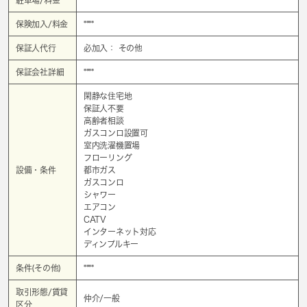
保険加入/料金
****
保証人代行
必加入： その他
保証会社詳細
****
閑静な住宅地
保証人不要
高齢者相談
ガスコンロ設置可
室内洗濯機置場
フローリング
設備・条件
都市ガス
ガスコンロ
シャワー
エアコン
CATV
インターネット対応
ディンプルキー
条件(その他)
****
取引形態/賃貸
仲介/一般
区分