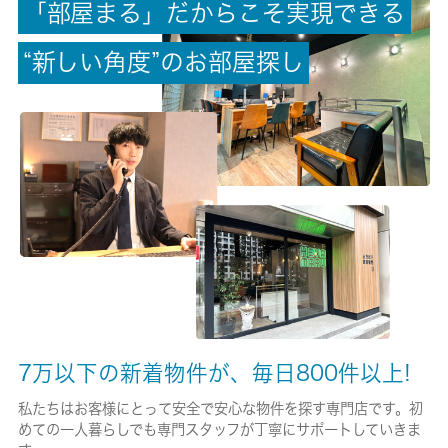
「
部
屋
ま
る
」
だ
か
ら
こ
そ
実
現
で
き
る
償却/敷引
0ヶ月/-
“
新
し
い
角
度
”
の
お
部
屋
探
し
権利金/雑費
-/-
総戸数
6戸
現状/入居可能日
空家/即時
駐車場/料金
無/-
7万以下の新着物件が、毎日800件以上!
保険加入/料金
私たちはお客様にとって安全で安心な物件を探す専門店です。初
めての一人暮らしでも専門スタッフが丁寧にサポートしていきま
有/20000円