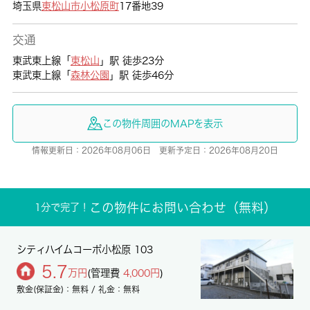
埼玉県
東松山市
小松原町
17番地39
交通
東武東上線「
東松山
」駅 徒歩23分
東武東上線「
森林公園
」駅 徒歩46分
この物件周囲のMAPを表示
情報更新日：2026年08月06日 更新予定日：2026年08月20日
この物件にお問い合わせ（無料）
1分で完了！
シティハイムコーポ小松原 103
5.7
万円
(管理費
4,000円
)
敷金(保証金)：無料 / 礼金：無料