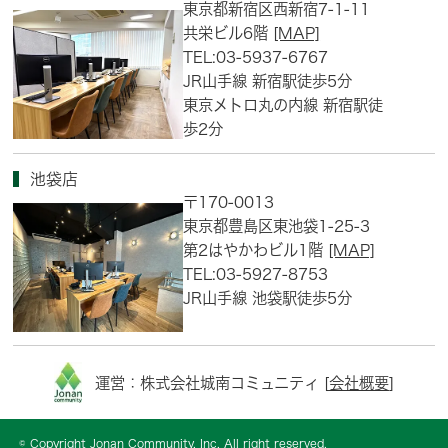
東京都新宿区西新宿7-1-11
共栄ビル6階
[MAP]
TEL:03-5937-6767
JR山手線 新宿駅徒歩5分
東京メトロ丸の内線 新宿駅徒
歩2分
池袋店
〒170-0013
東京都豊島区東池袋1-25-3
第2はやかわビル1階
[MAP]
TEL:03-5927-8753
JR山手線 池袋駅徒歩5分
運営：株式会社城南コミュニティ [
会社概要
]
© Copyright Jonan Community, Inc. All right reserved.