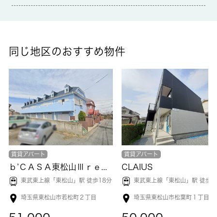
入浴後でも湿気に悩まされずに化粧やヘアメイクができる独立洗
面台があります。ドアを開けたり直接会話しなくてもモニター越
しに来訪者を確認できるモニター付きインターホンで防犯対策が
可能です。バスルームとトイレが分かれています。こちらのお部
屋で新しい生活を始めてみませんか。ここから実現させましょ
同じ地区のおすすめ物件
う。新たな住まい探しを楽しみながら始めていきませんか。快適
な環境作りのお手伝いをして参ります。
賃貸アパート
賃貸アパート
ｂ’ＣＡＳＡ東松山Ⅲｒｅ－ｂｏｒｎ
CLAIUS
東武東上線「
東松山
」駅 徒歩18分
東武東上線「
東松山
」駅 徒歩9
埼玉県東松山市若松町２丁目
埼玉県東松山市松葉町１丁目