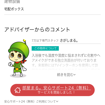
建物設備
宅配ボックス
アドバイザーからのコメント
さがしまる。
7万以下専門スタッフ
この物件について
入浴後でも温度や湿度に悩まされずに化粧やヘ
アメイクができる独立洗面台が付いておりま
す。来客時にはTVインターホンを使用して訪
問者の顔を確認することがきるので安心感があ
続きを読む
ります。家賃10万円以下のアパートをお探し
のお客様におすすめです。1LDKは、多くのお
客様からのニーズがある間取りです。バスルー
部屋まる。安心サポート24（無料）
ムとトイレが分かれています。とてもニーズが
サービスを開始しました！
高いこの物件は入居日指定が2026年6月にな
っています。快適な住まいを手に入れるなら、
安心サポート24（無料）ご利用について
当社にお任せください。当社では東松山周辺の