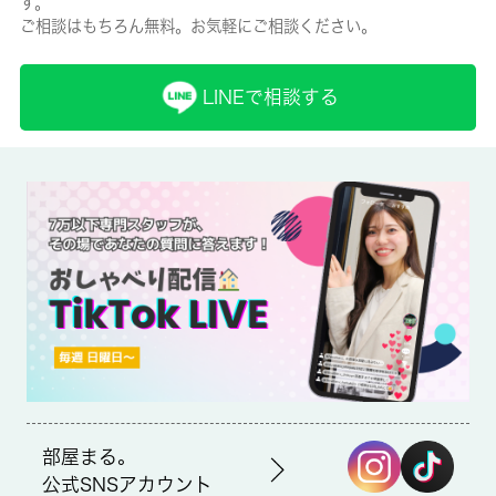
す。
ご相談はもちろん無料。お気軽にご相談ください。
保険名/保険期間
-/2年
LINEで相談する
保証人代行
必加入
保証会社詳細
法人様の場合はその限りではありません
賃貸区分/契約期間
一般/2年
取引形態
仲介
部屋まる。
備考
公式SNSアカウント