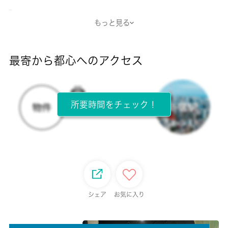
-
もっと見る
断熱性能
-
最寄から都心へのアクセス
目安光熱費
-
所要時間をチェック！
所在階
1階 / 2階建
面積
48.73㎡
保証金
シェア
お気に入り
0ヶ月